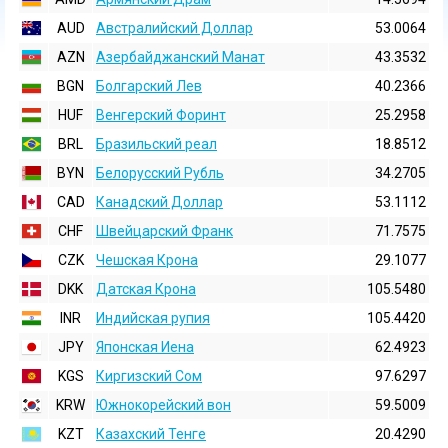
AUD
Австралийский Доллар
53.0064
AZN
Азербайджанский Манат
43.3532
BGN
Болгарский Лев
40.2366
HUF
Венгерский Форинт
25.2958
BRL
Бразильский реал
18.8512
BYN
Белорусский Рубль
34.2705
CAD
Канадский Доллар
53.1112
CHF
Швейцарский Франк
71.7575
CZK
Чешская Крона
29.1077
DKK
Датская Крона
105.5480
INR
Индийская pупия
105.4420
JPY
Японская Иена
62.4923
KGS
Киргизский Сом
97.6297
KRW
Южнокорейский вон
59.5009
KZT
Казахский Тенге
20.4290