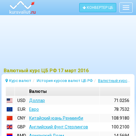
КОНВЕРТЕР ЦБ
Togg
navig
Bалютный курс ЦБ РФ 17 март 2016
Курс валют
История курсов валют ЦБ РФ
Валютный курс 17 Март 2016
Валюты
USD
Доллар
71.0256
EUR
Евро
78.7532
CNY
Китайский юань Ренминби
108.9180
GBP
Английский Фунт Стерлингов
100.2100
AMD
Армянский Драм
14.5694