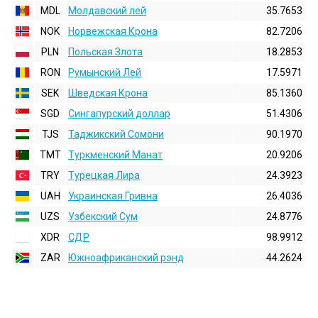
MDL
Молдавский лей
35.7653
NOK
Норвежская Крона
82.7206
PLN
Польская Злота
18.2853
RON
Румынский Лей
17.5971
SEK
Шведская Крона
85.1360
SGD
Сингапурский доллар
51.4306
TJS
Таджикский Сомони
90.1970
TMT
Туркменский Манат
20.9206
TRY
Турецкая Лира
24.3923
UAH
Украинская Гривна
26.4036
UZS
Узбекский Сум
24.8776
XDR
СДР
98.9912
ZAR
Южноафриканский рэнд
44.2624