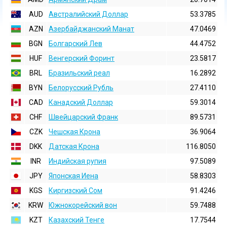
AUD
Австралийский Доллар
53.3785
AZN
Азербайджанский Манат
47.0469
BGN
Болгарский Лев
44.4752
HUF
Венгерский Форинт
23.5817
BRL
Бразильский реал
16.2892
BYN
Белорусский Рубль
27.4110
CAD
Канадский Доллар
59.3014
CHF
Швейцарский Франк
89.5731
CZK
Чешская Крона
36.9064
DKK
Датская Крона
116.8050
INR
Индийская pупия
97.5089
JPY
Японская Иена
58.8303
KGS
Киргизский Сом
91.4246
KRW
Южнокорейский вон
59.7488
KZT
Казахский Тенге
17.7544