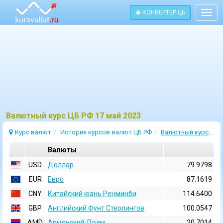
КОНВЕРТЕР ЦБ
Togg
navig
Bалютный курс ЦБ РФ 17 май 2023
Курс валют
История курсов валют ЦБ РФ
Валютный курс 17 Май 2023
Валюты
USD
Доллар
79.9798
EUR
Евро
87.1619
CNY
Китайский юань Ренминби
114.6400
GBP
Английский Фунт Стерлингов
100.0547
AMD
Армянский Драм
20.7014