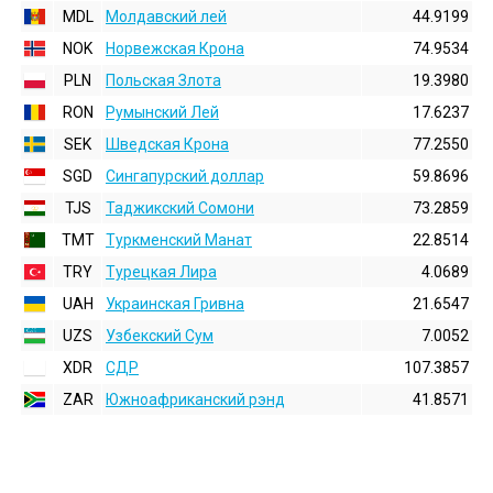
MDL
Молдавский лей
44.9199
NOK
Норвежская Крона
74.9534
PLN
Польская Злота
19.3980
RON
Румынский Лей
17.6237
SEK
Шведская Крона
77.2550
SGD
Сингапурский доллар
59.8696
TJS
Таджикский Сомони
73.2859
TMT
Туркменский Манат
22.8514
TRY
Турецкая Лира
4.0689
UAH
Украинская Гривна
21.6547
UZS
Узбекский Сум
7.0052
XDR
СДР
107.3857
ZAR
Южноафриканский рэнд
41.8571