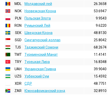
MDL
Молдавский лей
26.3658
NOK
Норвежская Крона
53.6947
PLN
Польская Злота
9.9543
RON
Румынский Лей
9.6220
SEK
Шведская Крона
48.8130
SGD
Сингапурский доллар
25.8042
TJS
Таджикский Сомони
68.2674
TMT
Туркменский Манат
11.4141
TRY
Турецкая Лира
16.8348
UAH
Украинская Гривна
39.9040
UZS
Узбекский Сум
15.4592
XDR
СДР
48.7751
ZAR
Южноафриканский рэнд
32.8910