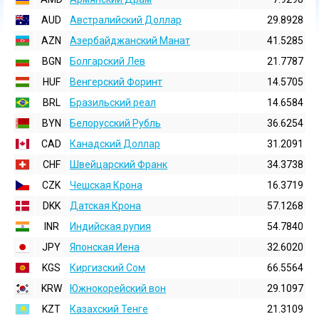
AUD
Австралийский Доллар
29.8928
AZN
Азербайджанский Манат
41.5285
BGN
Болгарский Лев
21.7787
HUF
Венгерский Форинт
14.5705
BRL
Бразильский реал
14.6584
BYN
Белорусский Рубль
36.6254
CAD
Канадский Доллар
31.2091
CHF
Швейцарский Франк
34.3738
CZK
Чешская Крона
16.3719
DKK
Датская Крона
57.1268
INR
Индийская pупия
54.7840
JPY
Японская Иена
32.6020
KGS
Киргизский Сом
66.5564
KRW
Южнокорейский вон
29.1097
KZT
Казахский Тенге
21.3109