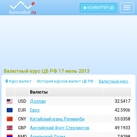
КОНВЕРТЕР ЦБ
Togg
navig
Bалютный курс ЦБ РФ 17 июль 2013
Курс валют
История курсов валют ЦБ РФ
Валютный курс 17 Июль 2013
Валюты
USD
Доллар
32.5417
EUR
Евро
42.5906
CNY
Китайский юань Ренминби
53.0358
GBP
Английский Фунт Стерлингов
49.1933
AMD
Армянский Драм
7.9298