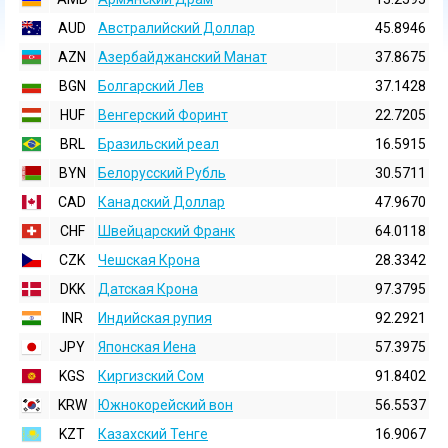
AUD
Австралийский Доллар
45.8946
AZN
Азербайджанский Манат
37.8675
BGN
Болгарский Лев
37.1428
HUF
Венгерский Форинт
22.7205
BRL
Бразильский реал
16.5915
BYN
Белорусский Рубль
30.5711
CAD
Канадский Доллар
47.9670
CHF
Швейцарский Франк
64.0118
CZK
Чешская Крона
28.3342
DKK
Датская Крона
97.3795
INR
Индийская pупия
92.2921
JPY
Японская Иена
57.3975
KGS
Киргизский Сом
91.8402
KRW
Южнокорейский вон
56.5537
KZT
Казахский Тенге
16.9067