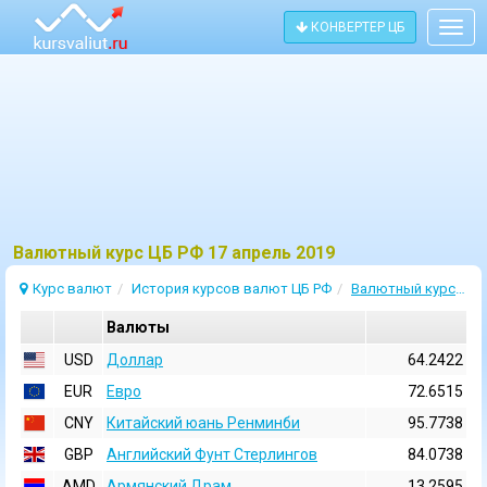
КОНВЕРТЕР ЦБ
Togg
navig
Bалютный курс ЦБ РФ 17 апрель 2019
Курс валют
История курсов валют ЦБ РФ
Валютный курс 17 Апрель 2019
Валюты
USD
Доллар
64.2422
EUR
Евро
72.6515
CNY
Китайский юань Ренминби
95.7738
GBP
Английский Фунт Стерлингов
84.0738
AMD
Армянский Драм
13.2595