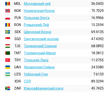
MDL
Молдавский лей
36.0405
NOK
Норвежская Крона
75.7029
PLN
Польская Злота
16.9966
RON
Румынский Лей
15.2594
SEK
Шведская Крона
69.4135
SGD
Сингапурский доллар
47.4392
TJS
Таджикский Сомони
68.0892
TMT
Туркменский Манат
18.3812
TRY
Турецкая Лира
11.0755
UAH
Украинская Гривна
24.0380
UZS
Узбекский Сум
7.6133
XDR
СДР
89.3294
ZAR
Южноафриканский рэнд
45.7425