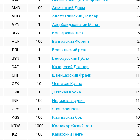
AMD
100
Армянский Драм
2
AUD
1
Австралийский Доллар
6
AZN
1
Азербайджанский Манат
5
BGN
1
Болгарский Лев
5
HUF
100
Венгерский Форинт
2
BRL
1
Бразильский реал
1
BYN
1
Белорусский Рубль
3
CAD
1
Канадский Доллар
7
CHF
1
Швейцарский Франк
11
CZK
10
Чешская Крона
4
DKK
10
Датская Крона
14
INR
100
Индийская pупия
11
JPY
100
Японская Иена
6
KGS
100
Киргизский Сом
10
KRW
1000
Южнокорейский вон
7
KZT
100
Казахский Тенге
2