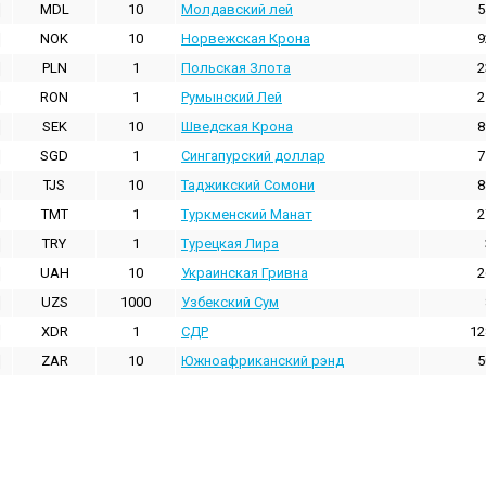
MDL
10
Молдавский лей
5
NOK
10
Норвежская Крона
9
PLN
1
Польская Злота
2
RON
1
Румынский Лей
2
SEK
10
Шведская Крона
8
SGD
1
Сингапурский доллар
7
TJS
10
Таджикский Сомони
8
TMT
1
Туркменский Манат
2
TRY
1
Турецкая Лира
UAH
10
Украинская Гривна
2
UZS
1000
Узбекский Сум
XDR
1
СДР
12
ZAR
10
Южноафриканский рэнд
5