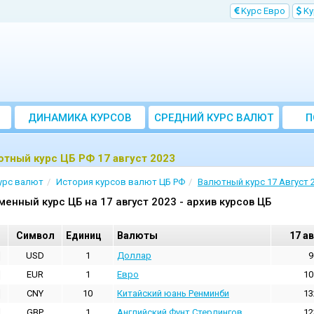
Kурс Евро
Kу
ДИНАМИКА КУРСОВ
CРЕДНИЙ КУРС ВАЛЮТ
П
ЗА МЕСЯЦ
тный курс ЦБ РФ 17 август 2023
урс валют
История курсов валют ЦБ РФ
Валютный курс 17 Август 
менный курс ЦБ на 17 август 2023 - архив курсов ЦБ
Cимвол
Единиц
Валюты
17 а
USD
1
Доллар
9
EUR
1
Евро
10
CNY
10
Китайский юань Ренминби
13
GBP
1
Английский Фунт Стерлингов
12