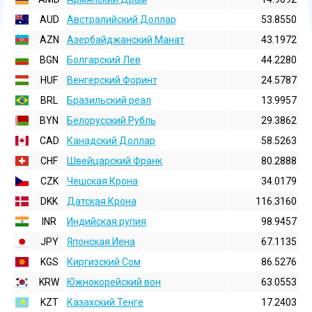
AUD
Австралийский Доллар
53.8550
AZN
Азербайджанский Манат
43.1972
BGN
Болгарский Лев
44.2280
HUF
Венгерский Форинт
24.5787
BRL
Бразильский реал
13.9957
BYN
Белорусский Рубль
29.3862
CAD
Канадский Доллар
58.5263
CHF
Швейцарский Франк
80.2888
CZK
Чешская Крона
34.0179
DKK
Датская Крона
116.3160
INR
Индийская pупия
98.9457
JPY
Японская Иена
67.1135
KGS
Киргизский Сом
86.5276
KRW
Южнокорейский вон
63.0553
KZT
Казахский Тенге
17.2403