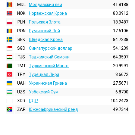
MDL
Молдавский лей
41.8188
NOK
Норвежская Крона
83.0912
PLN
Польская Злота
18.9487
RON
Румынский Лей
17.6106
SEK
Шведская Крона
84.7238
SGD
Сингапурский доллар
54.1239
TJS
Таджикский Сомони
64.3507
TMT
Туркменский Манат
20.9991
TRY
Турецкая Лира
8.6672
UAH
Украинская Гривна
27.5671
UZS
Узбекский Сум
6.8700
XDR
СДР
104.2423
ZAR
Южноафриканский рэнд
49.7344