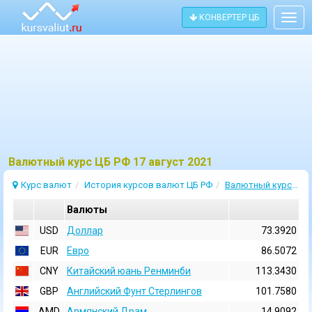
КОНВЕРТЕР ЦБ
Togg
navig
Bалютный курс ЦБ РФ 17 август 2021
Курс валют
История курсов валют ЦБ РФ
Валютный курс 17 Август 2021
Валюты
USD
Доллар
73.3920
EUR
Евро
86.5072
CNY
Китайский юань Ренминби
113.3430
GBP
Английский Фунт Стерлингов
101.7580
AMD
Армянский Драм
14.9092