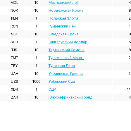
MDL
10
Молдавский лей
4
NOK
10
Норвежская Крона
8
PLN
1
Польская Злота
2
RON
1
Румынский Лей
1
SEK
10
Шведская Крона
8
SGD
1
Сингапурский доллар
6
TJS
10
Таджикский Сомони
8
TMT
1
Туркменский Манат
2
TRY
1
Турецкая Лира
UAH
10
Украинская Гривна
2
UZS
1000
Узбекский Сум
XDR
1
СДР
11
ZAR
10
Южноафриканский рэнд
4