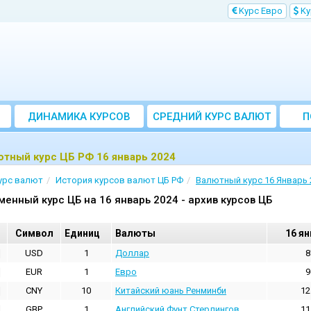
Kурс Евро
Kу
ДИНАМИКА КУРСОВ
CРЕДНИЙ КУРС ВАЛЮТ
П
ЗА МЕСЯЦ
тный курс ЦБ РФ 16 январь 2024
урс валют
История курсов валют ЦБ РФ
Валютный курс 16 Январь 
менный курс ЦБ на 16 январь 2024 - архив курсов ЦБ
Cимвол
Единиц
Валюты
16 ян
USD
1
Доллар
8
EUR
1
Евро
9
CNY
10
Китайский юань Ренминби
12
GBP
1
Английский Фунт Стерлингов
11