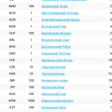
AMD
100
Армянский Драм
2
AUD
1
Австралийский Доллар
5
AZN
1
Азербайджанский Манат
5
BGN
1
Болгарский Лев
4
HUF
100
Венгерский Форинт
2
BRL
1
Бразильский реал
1
BYN
1
Белорусский Рубль
2
CAD
1
Канадский Доллар
6
CHF
1
Швейцарский Франк
10
CZK
10
Чешская Крона
3
DKK
10
Датская Крона
12
INR
100
Индийская pупия
10
JPY
100
Японская Иена
6
KGS
100
Киргизский Сом
9
KRW
1000
Южнокорейский вон
6
KZT
100
Казахский Тенге
1