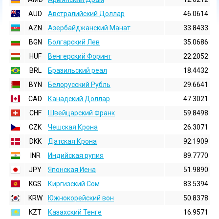
AUD
Австралийский Доллар
46.0614
AZN
Азербайджанский Манат
33.8433
BGN
Болгарский Лев
35.0686
HUF
Венгерский Форинт
22.2052
BRL
Бразильский реал
18.4432
BYN
Белорусский Рубль
29.6641
CAD
Канадский Доллар
47.3021
CHF
Швейцарский Франк
59.8498
CZK
Чешская Крона
26.3071
DKK
Датская Крона
92.1909
INR
Индийская pупия
89.7770
JPY
Японская Иена
51.9890
KGS
Киргизский Сом
83.5394
KRW
Южнокорейский вон
50.8378
KZT
Казахский Тенге
16.9571