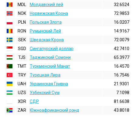
MDL
Молдавский лей
32.6524
NOK
Норвежская Крона
72.9853
PLN
Польская Злота
16.0207
RON
Румынский Лей
14.9167
SEK
Шведская Крона
72.0079
SGD
Сингапурский доллар
42.7410
TJS
Таджикский Сомони
65.3977
TMT
Туркменский Манат
16.4570
TRY
Турецкая Лира
16.7546
UAH
Украинская Гривна
21.9301
UZS
Узбекский Сум
7.1098
XDR
СДР
81.6638
ZAR
Южноафриканский рэнд
43.8018