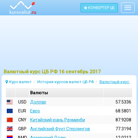
КОНВЕРТЕР ЦБ
Togg
navig
Bалютный курс ЦБ РФ 16 сентябрь 2017
Курс валют
История курсов валют ЦБ РФ
Валютный курс 16 Сентябрь 2017
Валюты
USD
Доллар
57.5336
EUR
Евро
68.5801
CNY
Китайский юань Ренминби
87.9208
GBP
Английский Фунт Стерлингов
77.3194
AMD
Армянский Драм
12.0212