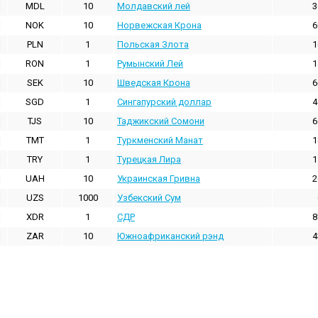
MDL
10
Молдавский лей
3
NOK
10
Норвежская Крона
6
PLN
1
Польская Злота
1
RON
1
Румынский Лей
1
SEK
10
Шведская Крона
6
SGD
1
Сингапурский доллар
4
TJS
10
Таджикский Сомони
6
TMT
1
Туркменский Манат
1
TRY
1
Турецкая Лира
1
UAH
10
Украинская Гривна
2
UZS
1000
Узбекский Сум
XDR
1
СДР
8
ZAR
10
Южноафриканский рэнд
4