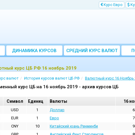
Kурс Евро
Kу
ДИНАМИКА КУРСОВ
CРЕДНИЙ КУРС ВАЛЮТ
П
ЗА МЕСЯЦ
тный курс ЦБ РФ 16 ноябрь 2019
урс валют
История курсов валют ЦБ РФ
Валютный курс 16 Ноябрь 
менный курс ЦБ на 16 ноябрь 2019 - архив курсов ЦБ
Cимвол
Единиц
Валюты
16 но
USD
1
Доллар
6
EUR
1
Евро
7
CNY
10
Китайский юань Ренминби
9
GBP
1
Английский Фунт Стерлингов
8