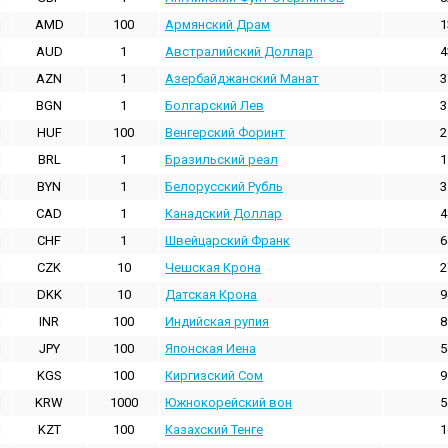
AMD
100
Армянский Драм
1
AUD
1
Австралийский Доллар
4
AZN
1
Азербайджанский Манат
3
BGN
1
Болгарский Лев
3
HUF
100
Венгерский Форинт
2
BRL
1
Бразильский реал
1
BYN
1
Белорусский Рубль
3
CAD
1
Канадский Доллар
4
CHF
1
Швейцарский Франк
6
CZK
10
Чешская Крона
2
DKK
10
Датская Крона
9
INR
100
Индийская pупия
8
JPY
100
Японская Иена
5
KGS
100
Киргизский Сом
9
KRW
1000
Южнокорейский вон
5
KZT
100
Казахский Тенге
1