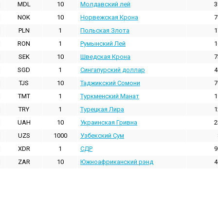
MDL
10
Молдавский лей
3
NOK
10
Норвежская Крона
7
PLN
1
Польская Злота
1
RON
1
Румынский Лей
1
SEK
10
Шведская Крона
7
SGD
1
Сингапурский доллар
4
TJS
10
Таджикский Сомони
7
TMT
1
Туркменский Манат
1
TRY
1
Турецкая Лира
1
UAH
10
Украинская Гривна
2
UZS
1000
Узбекский Сум
XDR
1
СДР
9
ZAR
10
Южноафриканский рэнд
4