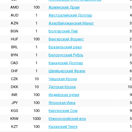
AMD
100
Армянский Драм
1
AUD
1
Австралийский Доллар
4
AZN
1
Азербайджанский Манат
3
BGN
1
Болгарский Лев
3
HUF
100
Венгерский Форинт
2
BRL
1
Бразильский реал
1
BYN
1
Белорусский Рубль
3
CAD
1
Канадский Доллар
5
CHF
1
Швейцарский Франк
6
CZK
10
Чешская Крона
2
DKK
10
Датская Крона
10
INR
100
Индийская pупия
9
JPY
100
Японская Иена
5
KGS
100
Киргизский Сом
9
KRW
1000
Южнокорейский вон
5
KZT
100
Казахский Тенге
1