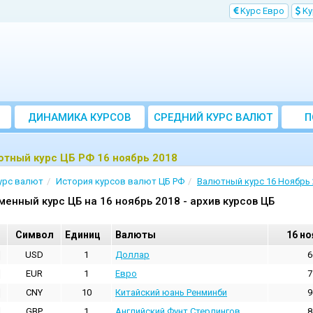
Kурс Евро
Kу
ДИНАМИКА КУРСОВ
CРЕДНИЙ КУРС ВАЛЮТ
П
ЗА МЕСЯЦ
тный курс ЦБ РФ 16 ноябрь 2018
урс валют
История курсов валют ЦБ РФ
Валютный курс 16 Ноябрь 
менный курс ЦБ на 16 ноябрь 2018 - архив курсов ЦБ
Cимвол
Единиц
Валюты
16 но
USD
1
Доллар
6
EUR
1
Евро
7
CNY
10
Китайский юань Ренминби
9
GBP
1
Английский Фунт Стерлингов
8