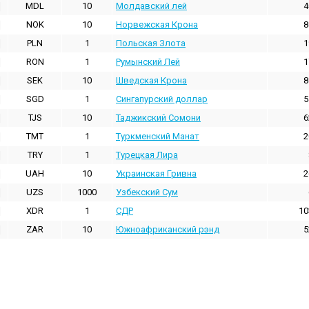
MDL
10
Молдавский лей
4
NOK
10
Норвежская Крона
8
PLN
1
Польская Злота
1
RON
1
Румынский Лей
1
SEK
10
Шведская Крона
8
SGD
1
Сингапурский доллар
5
TJS
10
Таджикский Сомони
6
TMT
1
Туркменский Манат
2
TRY
1
Турецкая Лира
UAH
10
Украинская Гривна
2
UZS
1000
Узбекский Сум
XDR
1
СДР
10
ZAR
10
Южноафриканский рэнд
5