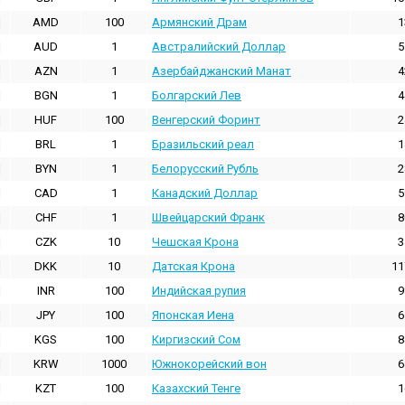
AMD
100
Армянский Драм
1
AUD
1
Австралийский Доллар
5
AZN
1
Азербайджанский Манат
4
BGN
1
Болгарский Лев
4
HUF
100
Венгерский Форинт
2
BRL
1
Бразильский реал
1
BYN
1
Белорусский Рубль
2
CAD
1
Канадский Доллар
5
CHF
1
Швейцарский Франк
8
CZK
10
Чешская Крона
3
DKK
10
Датская Крона
11
INR
100
Индийская pупия
9
JPY
100
Японская Иена
6
KGS
100
Киргизский Сом
8
KRW
1000
Южнокорейский вон
6
KZT
100
Казахский Тенге
1