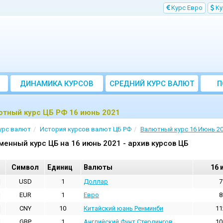
Kурс Евро
Kу
ДИНАМИКА КУРСОВ
CРЕДНИЙ КУРС ВАЛЮТ
П
ЗА МЕСЯЦ
ютный курс ЦБ РФ 16 июнь 2021
урс валют
История курсов валют ЦБ РФ
Валютный курс 16 Июнь 2
менный курс ЦБ на 16 июнь 2021 - архив курсов ЦБ
Cимвол
Единиц
Валюты
16 
USD
1
Доллар
7
EUR
1
Евро
8
CNY
10
Китайский юань Ренминби
11
GBP
1
Английский Фунт Стерлингов
10