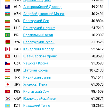
AUD
Австралийский Доллар
49.2181
AZN
Азербайджанский Манат
40.2491
BGN
Болгарский Лев
40.8804
HUF
Венгерский Форинт
24.7213
BRL
Бразильский реал
16.2307
BYN
Белорусский Рубль
31.9526
CAD
Канадский Доллар
52.5412
CHF
Швейцарский Франк
70.8693
CZK
Чешская Крона
31.3583
DKK
Датская Крона
107.2130
INR
Индийская pупия
95.1541
JPY
Японская Иена
61.0675
KGS
Киргизский Сом
98.4609
KRW
Южнокорейский вон
61.0871
KZT
Казахский Тенге
18.2632