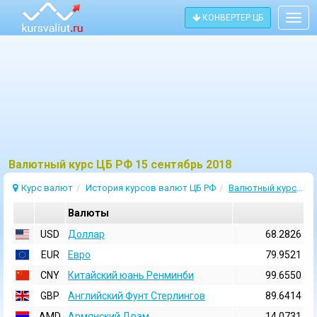
КОНВЕРТЕР ЦБ
Togg
navig
Bалютный курс ЦБ РФ 15 сентябрь 2018
Курс валют
История курсов валют ЦБ РФ
Валютный курс 15 Сентябрь 2018
Валюты
USD
Доллар
68.2826
EUR
Евро
79.9521
CNY
Китайский юань Ренминби
99.6550
GBP
Английский Фунт Стерлингов
89.6414
AMD
Армянский Драм
14.0731