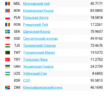
MDL
Молдавский лей
40.7171
NOK
Норвежская Крона
83.0800
PLN
Польская Злота
18.5818
RON
Румынский Лей
17.2261
SEK
Шведская Крона
75.9607
SGD
Сингапурский доллар
49.9142
TJS
Таджикский Сомони
72.4676
TMT
Туркменский Манат
19.5372
TRY
Турецкая Лира
11.2752
UAH
Украинская Гривна
24.2739
UZS
Узбекский Сум
8.6850
XDR
СДР
95.5813
ZAR
Южноафриканский рэнд
46.1690