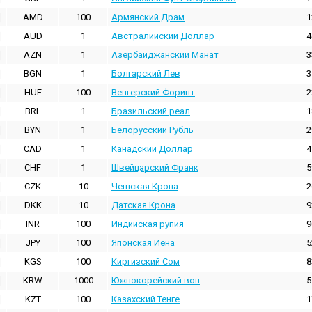
AMD
100
Армянский Драм
1
AUD
1
Австралийский Доллар
4
AZN
1
Азербайджанский Манат
3
BGN
1
Болгарский Лев
3
HUF
100
Венгерский Форинт
2
BRL
1
Бразильский реал
1
BYN
1
Белорусский Рубль
2
CAD
1
Канадский Доллар
4
CHF
1
Швейцарский Франк
5
CZK
10
Чешская Крона
2
DKK
10
Датская Крона
9
INR
100
Индийская pупия
9
JPY
100
Японская Иена
5
KGS
100
Киргизский Сом
8
KRW
1000
Южнокорейский вон
5
KZT
100
Казахский Тенге
1