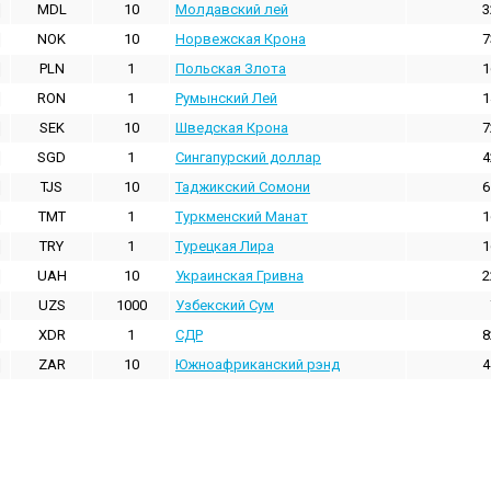
MDL
10
Молдавский лей
3
NOK
10
Норвежская Крона
7
PLN
1
Польская Злота
1
RON
1
Румынский Лей
1
SEK
10
Шведская Крона
7
SGD
1
Сингапурский доллар
4
TJS
10
Таджикский Сомони
6
TMT
1
Туркменский Манат
1
TRY
1
Турецкая Лира
1
UAH
10
Украинская Гривна
2
UZS
1000
Узбекский Сум
XDR
1
СДР
8
ZAR
10
Южноафриканский рэнд
4