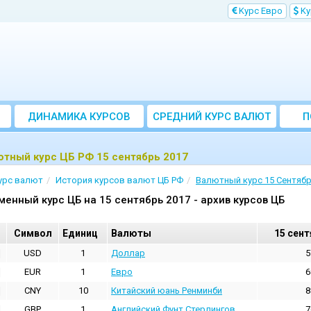
Kурс Евро
Kу
ДИНАМИКА КУРСОВ
CРЕДНИЙ КУРС ВАЛЮТ
П
ЗА МЕСЯЦ
тный курс ЦБ РФ 15 сентябрь 2017
урс валют
История курсов валют ЦБ РФ
Валютный курс 15 Сентябр
менный курс ЦБ на 15 сентябрь 2017 - архив курсов ЦБ
Cимвол
Единиц
Валюты
15 сент
USD
1
Доллар
5
EUR
1
Евро
6
CNY
10
Китайский юань Ренминби
8
GBP
1
Английский Фунт Стерлингов
7