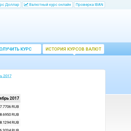
рс Доллар
Bалютный курс онлайн
Проверка IBAN
ОЛУЧИТЬ КУРС
ИСТОРИЯ КУРСОВ ВАЛЮТ
ВАЛЮТ ЦБ
ЦБ РФ
ь 2017
ябрь 2017
7.7706
RUB
8.6950
RUB
8.1294
RUB
6.3034
RUB