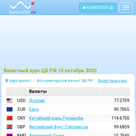
КОНВЕРТЕР ЦБ
Togg
navig
Bалютный курс ЦБ РФ 15 октябрь 2020
Курс валют
История курсов валют ЦБ РФ
Валютный курс 15 Октябрь 2020
Валюты
USD
Доллар
77.2759
EUR
Евро
90.7065
CNY
Китайский юань Ренминби
114.6750
GBP
Английский Фунт Стерлингов
99.6859
AMD
Армянский Драм
15.7545