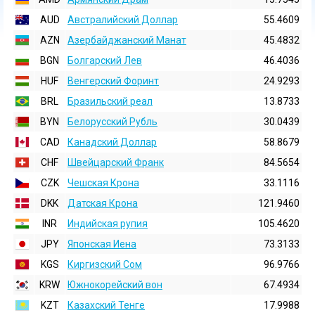
AUD
Австралийский Доллар
55.4609
AZN
Азербайджанский Манат
45.4832
BGN
Болгарский Лев
46.4036
HUF
Венгерский Форинт
24.9293
BRL
Бразильский реал
13.8733
BYN
Белорусский Рубль
30.0439
CAD
Канадский Доллар
58.8679
CHF
Швейцарский Франк
84.5654
CZK
Чешская Крона
33.1116
DKK
Датская Крона
121.9460
INR
Индийская pупия
105.4620
JPY
Японская Иена
73.3133
KGS
Киргизский Сом
96.9766
KRW
Южнокорейский вон
67.4934
KZT
Казахский Тенге
17.9988