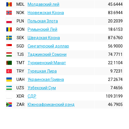
MDL
Молдавский лей
45.6444
NOK
Норвежская Крона
83.6944
PLN
Польская Злота
20.2039
RON
Румынский Лей
18.6153
SEK
Шведская Крона
87.6760
SGD
Сингапурский доллар
56.9000
TJS
Таджикский Сомони
74.7711
TMT
Туркменский Манат
22.1104
TRY
Турецкая Лира
9.7231
UAH
Украинская Гривна
27.2674
UZS
Узбекский Сум
7.4656
XDR
СДР
109.3199
ZAR
Южноафриканский рэнд
46.7905