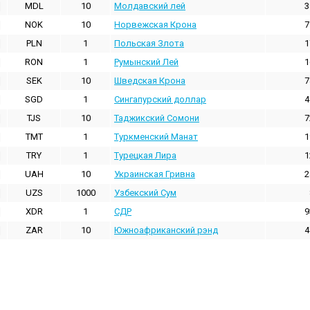
MDL
10
Молдавский лей
3
NOK
10
Норвежская Крона
7
PLN
1
Польская Злота
1
RON
1
Румынский Лей
1
SEK
10
Шведская Крона
7
SGD
1
Сингапурский доллар
4
TJS
10
Таджикский Сомони
7
TMT
1
Туркменский Манат
1
TRY
1
Турецкая Лира
1
UAH
10
Украинская Гривна
2
UZS
1000
Узбекский Сум
XDR
1
СДР
9
ZAR
10
Южноафриканский рэнд
4