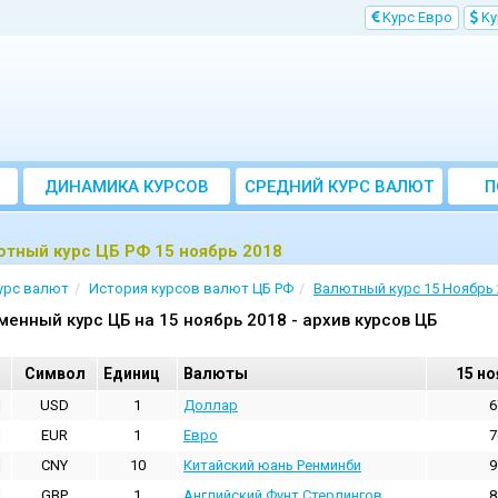
Kурс Евро
Kу
ДИНАМИКА КУРСОВ
CРЕДНИЙ КУРС ВАЛЮТ
П
ЗА МЕСЯЦ
тный курс ЦБ РФ 15 ноябрь 2018
урс валют
История курсов валют ЦБ РФ
Валютный курс 15 Ноябрь 
менный курс ЦБ на 15 ноябрь 2018 - архив курсов ЦБ
Cимвол
Единиц
Валюты
15 но
USD
1
Доллар
6
EUR
1
Евро
7
CNY
10
Китайский юань Ренминби
9
GBP
1
Английский Фунт Стерлингов
8