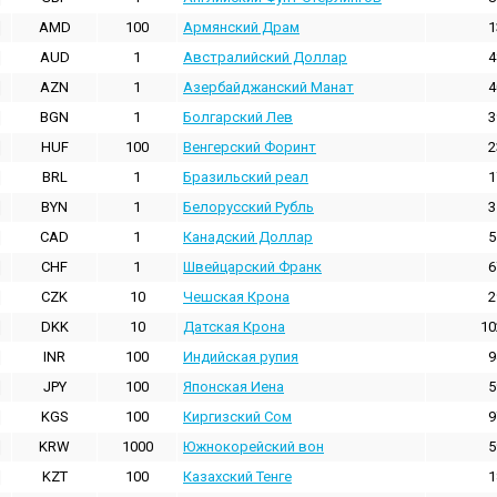
AMD
100
Армянский Драм
1
AUD
1
Австралийский Доллар
4
AZN
1
Азербайджанский Манат
4
BGN
1
Болгарский Лев
3
HUF
100
Венгерский Форинт
2
BRL
1
Бразильский реал
1
BYN
1
Белорусский Рубль
3
CAD
1
Канадский Доллар
5
CHF
1
Швейцарский Франк
6
CZK
10
Чешская Крона
2
DKK
10
Датская Крона
10
INR
100
Индийская pупия
9
JPY
100
Японская Иена
5
KGS
100
Киргизский Сом
9
KRW
1000
Южнокорейский вон
5
KZT
100
Казахский Тенге
1