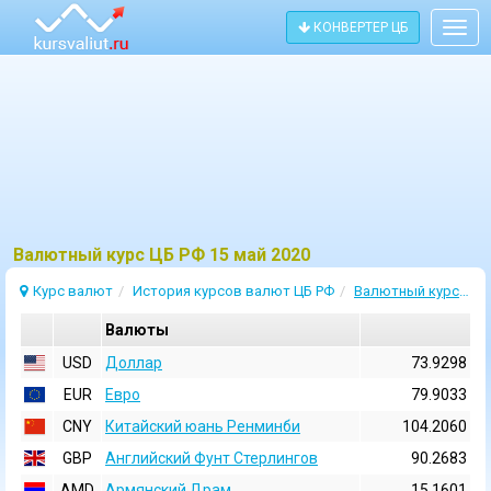
КОНВЕРТЕР ЦБ
Togg
navig
Bалютный курс ЦБ РФ 15 май 2020
Курс валют
История курсов валют ЦБ РФ
Валютный курс 15 Май 2020
Валюты
USD
Доллар
73.9298
EUR
Евро
79.9033
CNY
Китайский юань Ренминби
104.2060
GBP
Английский Фунт Стерлингов
90.2683
AMD
Армянский Драм
15.1601