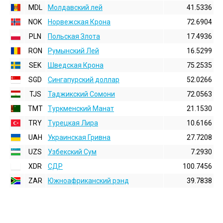
MDL
Молдавский лей
41.5336
NOK
Норвежская Крона
72.6904
PLN
Польская Злота
17.4936
RON
Румынский Лей
16.5299
SEK
Шведская Крона
75.2535
SGD
Сингапурский доллар
52.0266
TJS
Таджикский Сомони
72.0563
TMT
Туркменский Манат
21.1530
TRY
Турецкая Лира
10.6166
UAH
Украинская Гривна
27.7208
UZS
Узбекский Сум
7.2930
XDR
СДР
100.7456
ZAR
Южноафриканский рэнд
39.7838