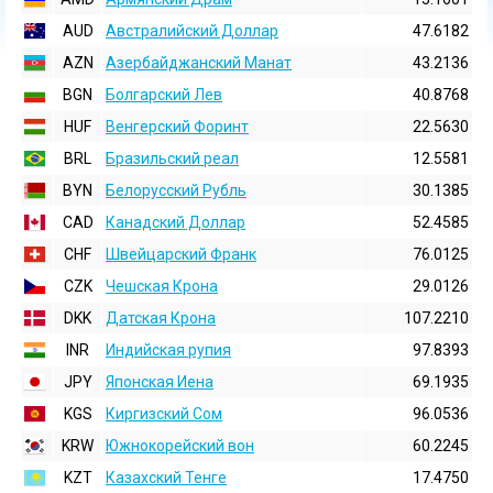
AUD
Австралийский Доллар
47.6182
AZN
Азербайджанский Манат
43.2136
BGN
Болгарский Лев
40.8768
HUF
Венгерский Форинт
22.5630
BRL
Бразильский реал
12.5581
BYN
Белорусский Рубль
30.1385
CAD
Канадский Доллар
52.4585
CHF
Швейцарский Франк
76.0125
CZK
Чешская Крона
29.0126
DKK
Датская Крона
107.2210
INR
Индийская pупия
97.8393
JPY
Японская Иена
69.1935
KGS
Киргизский Сом
96.0536
KRW
Южнокорейский вон
60.2245
KZT
Казахский Тенге
17.4750