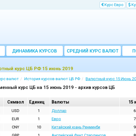
Kурс Евро
Kу
ДИНАМИКА КУРСОВ
CРЕДНИЙ КУРС ВАЛЮТ
П
ЗА МЕСЯЦ
ютный курс ЦБ РФ 15 июнь 2019
урс валют
История курсов валют ЦБ РФ
Валютный курс 15 Июнь 2
менный курс ЦБ на 15 июнь 2019 - архив курсов ЦБ
Cимвол
Единиц
Валюты
15 
USD
1
Доллар
6
EUR
1
Евро
7
CNY
10
Китайский юань Ренминби
9
GBP
1
Английский Фунт Стерлингов
8