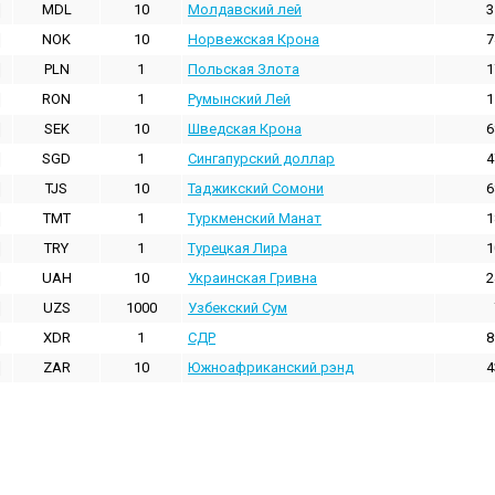
MDL
10
Молдавский лей
3
NOK
10
Норвежская Крона
7
PLN
1
Польская Злота
1
RON
1
Румынский Лей
1
SEK
10
Шведская Крона
6
SGD
1
Сингапурский доллар
4
TJS
10
Таджикский Сомони
6
TMT
1
Туркменский Манат
1
TRY
1
Турецкая Лира
1
UAH
10
Украинская Гривна
2
UZS
1000
Узбекский Сум
XDR
1
СДР
8
ZAR
10
Южноафриканский рэнд
4