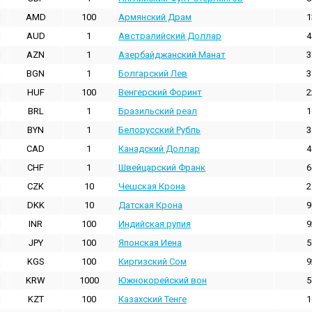
AMD
100
Армянский Драм
1
AUD
1
Австралийский Доллар
4
AZN
1
Азербайджанский Манат
3
BGN
1
Болгарский Лев
3
HUF
100
Венгерский Форинт
2
BRL
1
Бразильский реал
1
BYN
1
Белорусский Рубль
3
CAD
1
Канадский Доллар
4
CHF
1
Швейцарский Франк
6
CZK
10
Чешская Крона
2
DKK
10
Датская Крона
9
INR
100
Индийская pупия
9
JPY
100
Японская Иена
5
KGS
100
Киргизский Сом
9
KRW
1000
Южнокорейский вон
5
KZT
100
Казахский Тенге
1