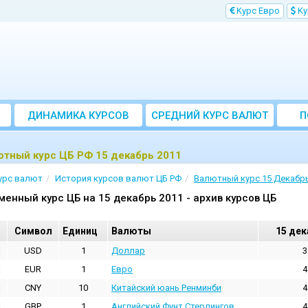
Kурс Евро
Kу
ДИНАМИКА КУРСОВ
CРЕДНИЙ КУРС ВАЛЮТ
П
ЗА МЕСЯЦ
ютный курс ЦБ РФ 15 декабрь 2011
урс валют
История курсов валют ЦБ РФ
Валютный курс 15 Декабрь
менный курс ЦБ на 15 декабрь 2011 - архив курсов ЦБ
Cимвол
Единиц
Валюты
15 дек
USD
1
Доллар
3
EUR
1
Евро
4
CNY
10
Китайский юань Ренминби
4
GBP
1
Английский Фунт Стерлингов
4