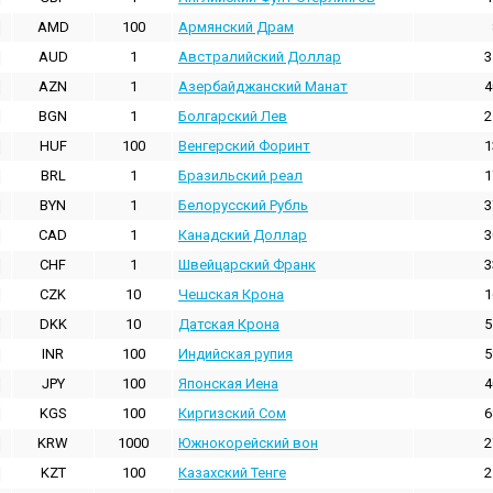
AMD
100
Армянский Драм
AUD
1
Австралийский Доллар
3
AZN
1
Азербайджанский Манат
4
BGN
1
Болгарский Лев
2
HUF
100
Венгерский Форинт
1
BRL
1
Бразильский реал
1
BYN
1
Белорусский Рубль
3
CAD
1
Канадский Доллар
3
CHF
1
Швейцарский Франк
3
CZK
10
Чешская Крона
1
DKK
10
Датская Крона
5
INR
100
Индийская pупия
5
JPY
100
Японская Иена
4
KGS
100
Киргизский Сом
6
KRW
1000
Южнокорейский вон
2
KZT
100
Казахский Тенге
2