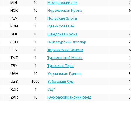
MDL
10
Молдавский лей
2
NOK
10
Норвежская Крона
5
PLN
1
Польская Злота
RON
1
Румынский Лей
SEK
10
Шведская Крона
4
SGD
1
Сингапурский доллар
2
TJS
10
Таджикский Сомони
6
TMT
1
Туркменский Манат
1
TRY
1
Турецкая Лира
1
UAH
10
Украинская Гривна
3
UZS
1000
Узбекский Сум
1
XDR
1
СДР
4
ZAR
10
Южноафриканский рэнд
3