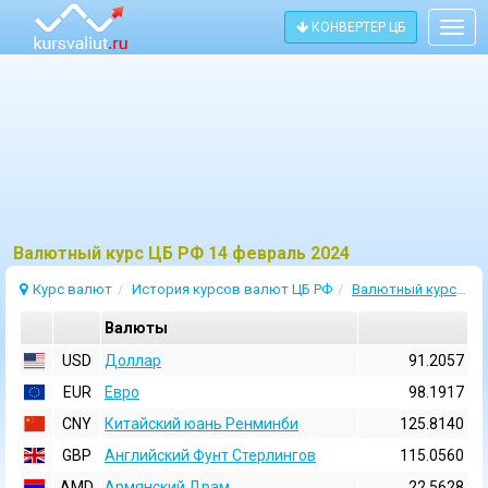
КОНВЕРТЕР ЦБ
Togg
navig
Bалютный курс ЦБ РФ 14 февраль 2024
Курс валют
История курсов валют ЦБ РФ
Валютный курс 14 Февраль 2024
Валюты
USD
Доллар
91.2057
EUR
Евро
98.1917
CNY
Китайский юань Ренминби
125.8140
GBP
Английский Фунт Стерлингов
115.0560
AMD
Армянский Драм
22.5628