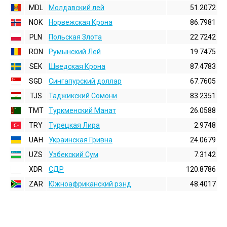
MDL
Молдавский лей
51.2072
NOK
Норвежская Крона
86.7981
PLN
Польская Злота
22.7242
RON
Румынский Лей
19.7475
SEK
Шведская Крона
87.4783
SGD
Сингапурский доллар
67.7605
TJS
Таджикский Сомони
83.2351
TMT
Туркменский Манат
26.0588
TRY
Турецкая Лира
2.9748
UAH
Украинская Гривна
24.0679
UZS
Узбекский Сум
7.3142
XDR
СДР
120.8786
ZAR
Южноафриканский рэнд
48.4017