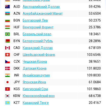
AUD
Австралийский Доллар
59.4296
AZN
Азербайджанский Манат
53.6504
BGN
Болгарский Лев
50.2375
HUF
Венгерский Форинт
25.3786
BRL
Бразильский реал
18.3461
BYN
Белорусский Рубль
28.2896
CAD
Канадский Доллар
67.8109
CHF
Швейцарский Франк
103.6546
CZK
Чешская Крона
38.9651
DKK
Датская Крона
131.8020
INR
Индийская pупия
109.8030
JPY
Японская Иена
61.0684
KGS
Киргизский Сом
101.9860
KRW
Южнокорейский вон
68.6738
KZT
Казахский Тенге
20.4167