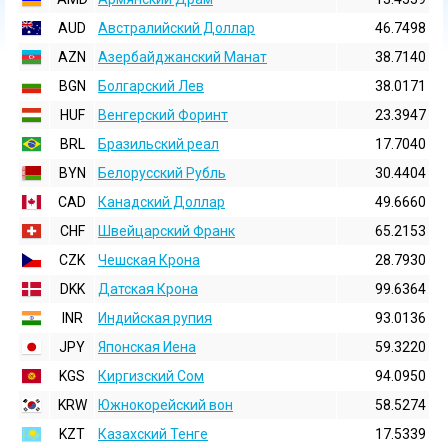
AUD
Австралийский Доллар
46.7498
AZN
Азербайджанский Манат
38.7140
BGN
Болгарский Лев
38.0171
HUF
Венгерский Форинт
23.3947
BRL
Бразильский реал
17.7040
BYN
Белорусский Рубль
30.4404
CAD
Канадский Доллар
49.6660
CHF
Швейцарский Франк
65.2153
CZK
Чешская Крона
28.7930
DKK
Датская Крона
99.6364
INR
Индийская pупия
93.0136
JPY
Японская Иена
59.3220
KGS
Киргизский Сом
94.0950
KRW
Южнокорейский вон
58.5274
KZT
Казахский Тенге
17.5339