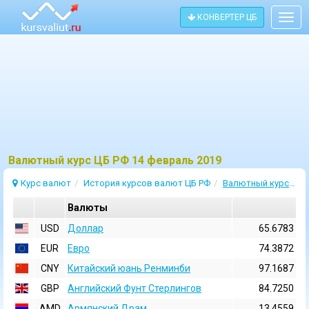
КОНВЕРТЕР ЦБ
Togg
navig
Bалютный курс ЦБ РФ 14 февраль 2019
Курс валют
История курсов валют ЦБ РФ
Валютный курс 14 Февраль 2019
Валюты
USD
Доллар
65.6783
EUR
Евро
74.3872
CNY
Китайский юань Ренминби
97.1687
GBP
Английский Фунт Стерлингов
84.7250
AMD
Армянский Драм
13.4559