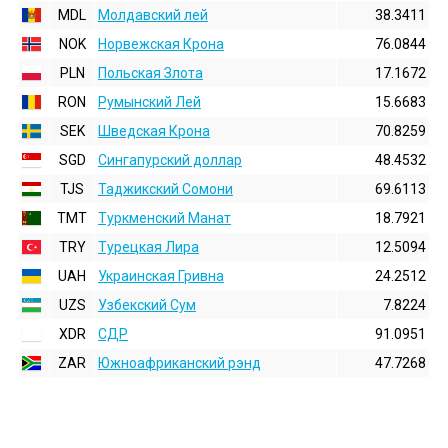
MDL
Молдавский лей
38.3411
NOK
Норвежская Крона
76.0844
PLN
Польская Злота
17.1672
RON
Румынский Лей
15.6683
SEK
Шведская Крона
70.8259
SGD
Сингапурский доллар
48.4532
TJS
Таджикский Сомони
69.6113
TMT
Туркменский Манат
18.7921
TRY
Турецкая Лира
12.5094
UAH
Украинская Гривна
24.2512
UZS
Узбекский Сум
7.8224
XDR
СДР
91.0951
ZAR
Южноафриканский рэнд
47.7268