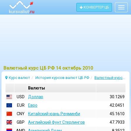
КОНВЕРТЕР ЦБ
Togg
navig
Bалютный курс ЦБ РФ 14 октябрь 2010
Курс валют
История курсов валют ЦБ РФ
Валютный курс 14 Октябрь 2010
Валюты
USD
Доллар
30.1269
EUR
Евро
42.0451
CNY
Китайский юань Ренминби
45.1610
GBP
Английский Фунт Стерлингов
47.7933
AMD
Армянский Драм
8.3512