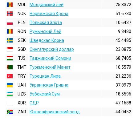
MDL
Молдавский лей
25.8372
NOK
Норвежская Крона
51.6730
PLN
Польская Злота
10.6437
RON
Румынский Лей
9.8480
SEK
Шведская Крона
45.4485
SGD
Сингапурский доллар
23.0875
TJS
Таджикский Сомони
68.7405
TMT
Туркменский Манат
10.5579
TRY
Турецкая Лира
21.2236
UAH
Украинская Гривна
37.8979
UZS
Узбекский Сум
18.5596
XDR
СДР
47.1688
ZAR
Южноафриканский рэнд
44.0452