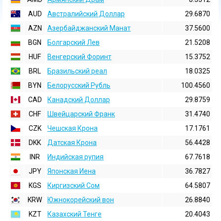
AUD
Австралийский Доллар
29.6870
AZN
Азербайджанский Манат
37.5600
BGN
Болгарский Лев
21.5208
HUF
Венгерский Форинт
15.3752
BRL
Бразильский реал
18.0325
BYN
Белорусский Рубль
100.4560
CAD
Канадский Доллар
29.8759
CHF
Швейцарский Франк
31.4740
CZK
Чешская Крона
17.1761
DKK
Датская Крона
56.4428
INR
Индийская pупия
67.7618
JPY
Японская Иена
36.7827
KGS
Киргизский Сом
64.5807
KRW
Южнокорейский вон
26.8840
KZT
Казахский Тенге
20.4043