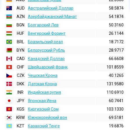
AUD
Австралийский Доллар
58.5874
AZN
Азербайджанский Манат
54.1874
BGN
Болгарский Лев
50.3160
HUF
Венгерский Форинт
26.1144
BRL
Бразильский реал
18.7172
BYN
Белорусский Рубль
28.9717
CAD
Канадский Доллар
66.6608
CHF
Швейцарский Франк
101.8559
CZK
Чешская Крона
40.1265
DKK
Датская Крона
131.9580
INR
Индийская pупия
110.6910
JPY
Японская Иена
60.7441
KGS
Киргизский Сом
103.1330
KRW
Южнокорейский вон
69.5181
KZT
Казахский Тенге
19.6876