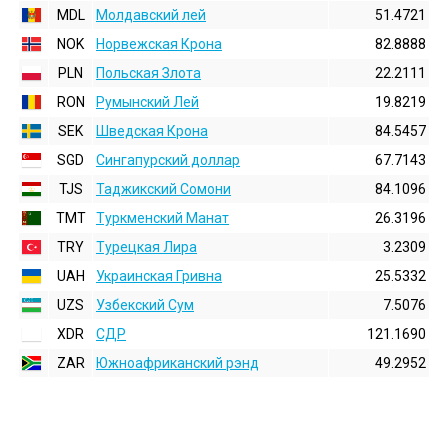
MDL
Молдавский лей
51.4721
NOK
Норвежская Крона
82.8888
PLN
Польская Злота
22.2111
RON
Румынский Лей
19.8219
SEK
Шведская Крона
84.5457
SGD
Сингапурский доллар
67.7143
TJS
Таджикский Сомони
84.1096
TMT
Туркменский Манат
26.3196
TRY
Турецкая Лира
3.2309
UAH
Украинская Гривна
25.5332
UZS
Узбекский Сум
7.5076
XDR
СДР
121.1690
ZAR
Южноафриканский рэнд
49.2952