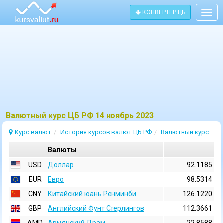
КОНВЕРТЕР ЦБ
Togg
navig
Bалютный курс ЦБ РФ 14 ноябрь 2023
Курс валют
История курсов валют ЦБ РФ
Валютный курс 14 Ноябрь 2023
Валюты
USD
Доллар
92.1185
EUR
Евро
98.5314
CNY
Китайский юань Ренминби
126.1220
GBP
Английский Фунт Стерлингов
112.3661
AMD
Армянский Драм
22.8588