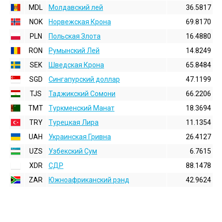
MDL
Молдавский лей
36.5817
NOK
Норвежская Крона
69.8170
PLN
Польская Злота
16.4880
RON
Румынский Лей
14.8249
SEK
Шведская Крона
65.8484
SGD
Сингапурский доллар
47.1199
TJS
Таджикский Сомони
66.2206
TMT
Туркменский Манат
18.3694
TRY
Турецкая Лира
11.1354
UAH
Украинская Гривна
26.4127
UZS
Узбекский Сум
6.7615
XDR
СДР
88.1478
ZAR
Южноафриканский рэнд
42.9624