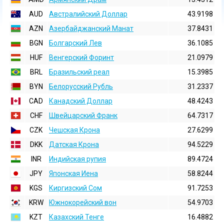
AUD
Австралийский Доллар
43.9198
AZN
Азербайджанский Манат
37.8431
BGN
Болгарский Лев
36.1085
HUF
Венгерский Форинт
21.0979
BRL
Бразильский реал
15.3985
BYN
Белорусский Рубль
31.2337
CAD
Канадский Доллар
48.4243
CHF
Швейцарский Франк
64.7317
CZK
Чешская Крона
27.6299
DKK
Датская Крона
94.5229
INR
Индийская pупия
89.4724
JPY
Японская Иена
58.8244
KGS
Киргизский Сом
91.7253
KRW
Южнокорейский вон
54.9703
KZT
Казахский Тенге
16.4882