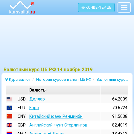
КОНВЕРТЕР ЦБ
Togg
navig
Bалютный курс ЦБ РФ 14 ноябрь 2019
Курс валют
История курсов валют ЦБ РФ
Валютный курс 14 Ноябрь 2019
Валюты
USD
Доллар
64.2009
EUR
Евро
70.6724
CNY
Китайский юань Ренминби
91.5038
GBP
Английский Фунт Стерлингов
82.4019
AMD
Армянский Драм
13.4312