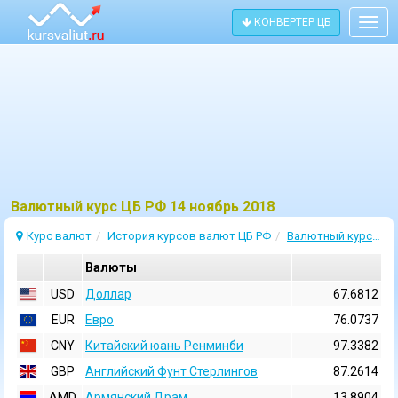
КОНВЕРТЕР ЦБ
Togg
navig
Bалютный курс ЦБ РФ 14 ноябрь 2018
Курс валют
История курсов валют ЦБ РФ
Валютный курс 14 Ноябрь 2018
Валюты
USD
Доллар
67.6812
EUR
Евро
76.0737
CNY
Китайский юань Ренминби
97.3382
GBP
Английский Фунт Стерлингов
87.2614
AMD
Армянский Драм
13.8904