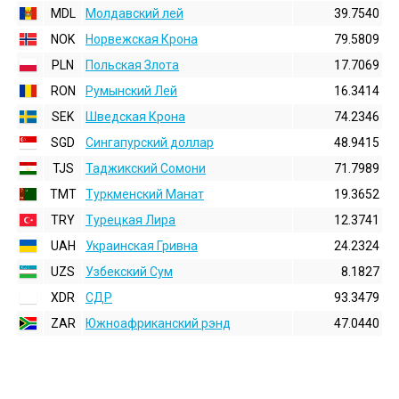
MDL
Молдавский лей
39.7540
NOK
Норвежская Крона
79.5809
PLN
Польская Злота
17.7069
RON
Румынский Лей
16.3414
SEK
Шведская Крона
74.2346
SGD
Сингапурский доллар
48.9415
TJS
Таджикский Сомони
71.7989
TMT
Туркменский Манат
19.3652
TRY
Турецкая Лира
12.3741
UAH
Украинская Гривна
24.2324
UZS
Узбекский Сум
8.1827
XDR
СДР
93.3479
ZAR
Южноафриканский рэнд
47.0440