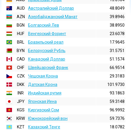
AUD
Австралийский Доллар
48.8049
AZN
Азербайджанский Манат
39.8946
BGN
Болгарский Лев
38.8950
HUF
Венгерский Форинт
23.6078
BRL
Бразильский реал
17.9645
BYN
Белорусский Рубль
31.5751
CAD
Канадский Доллар
51.1574
CHF
Швейцарский Франк
66.9514
CZK
Чешская Крона
29.3183
DKK
Датская Крона
101.9730
INR
Индийская pупия
93.1863
JPY
Японская Иена
59.3148
KGS
Киргизский Сом
96.9992
KRW
Южнокорейский вон
59.7376
KZT
Казахский Тенге
18.0782