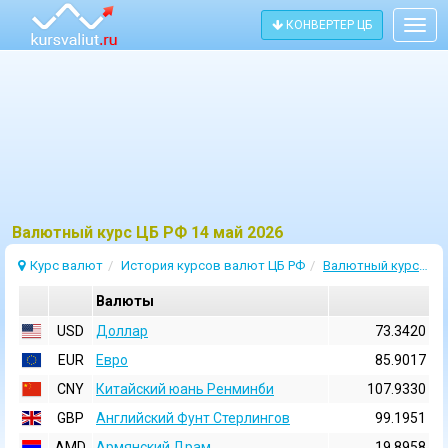
КОНВЕРТЕР ЦБ
Togg
navig
Bалютный курс ЦБ РФ 14 май 2026
Курс валют
История курсов валют ЦБ РФ
Валютный курс 14 Май 2026
Валюты
USD
Доллар
73.3420
EUR
Евро
85.9017
CNY
Китайский юань Ренминби
107.9330
GBP
Английский Фунт Стерлингов
99.1951
AMD
Армянский Драм
19.8958