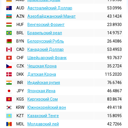
AUD
Австралийский Доллар
53.0996
AZN
Азербайджанский Манат
43.1424
HUF
Венгерский Форинт
23.8930
BRL
Бразильский реал
14.9757
BYN
Белорусский Рубль
26.4086
CAD
Канадский Доллар
53.4953
CHF
Швейцарский Франк
93.7637
CZK
Чешская Крона
35.2724
DKK
Датская Крона
115.2020
INR
Индийская pупия
76.6746
JPY
Японская Иена
46.4867
KGS
Киргизский Сом
83.8674
KRW
Южнокорейский вон
49.4118
KZT
Казахский Тенге
15.8095
MDL
Молдавский лей
42.7266