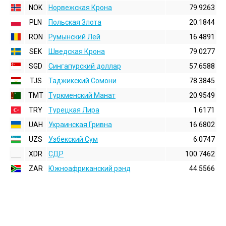
NOK
Норвежская Крона
79.9263
PLN
Польская Злота
20.1844
RON
Румынский Лей
16.4891
SEK
Шведская Крона
79.0277
SGD
Сингапурский доллар
57.6588
TJS
Таджикский Сомони
78.3845
TMT
Туркменский Манат
20.9549
TRY
Турецкая Лира
1.6171
UAH
Украинская Гривна
16.6802
UZS
Узбекский Сум
6.0747
XDR
СДР
100.7462
ZAR
Южноафриканский рэнд
44.5566