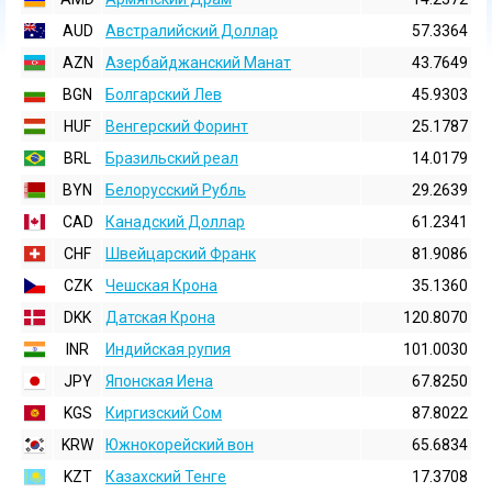
AUD
Австралийский Доллар
57.3364
AZN
Азербайджанский Манат
43.7649
BGN
Болгарский Лев
45.9303
HUF
Венгерский Форинт
25.1787
BRL
Бразильский реал
14.0179
BYN
Белорусский Рубль
29.2639
CAD
Канадский Доллар
61.2341
CHF
Швейцарский Франк
81.9086
CZK
Чешская Крона
35.1360
DKK
Датская Крона
120.8070
INR
Индийская pупия
101.0030
JPY
Японская Иена
67.8250
KGS
Киргизский Сом
87.8022
KRW
Южнокорейский вон
65.6834
KZT
Казахский Тенге
17.3708