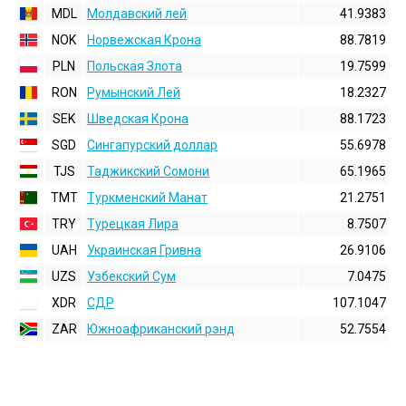
MDL
Молдавский лей
41.9383
NOK
Норвежская Крона
88.7819
PLN
Польская Злота
19.7599
RON
Румынский Лей
18.2327
SEK
Шведская Крона
88.1723
SGD
Сингапурский доллар
55.6978
TJS
Таджикский Сомони
65.1965
TMT
Туркменский Манат
21.2751
TRY
Турецкая Лира
8.7507
UAH
Украинская Гривна
26.9106
UZS
Узбекский Сум
7.0475
XDR
СДР
107.1047
ZAR
Южноафриканский рэнд
52.7554