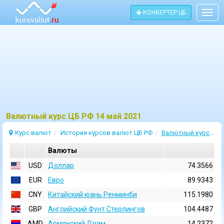
КОНВЕРТЕР ЦБ
Togg
navig
Bалютный курс ЦБ РФ 14 май 2021
Курс валют
История курсов валют ЦБ РФ
Валютный курс 14 Май 2021
Валюты
USD
Доллар
74.3566
EUR
Евро
89.9343
CNY
Китайский юань Ренминби
115.1980
GBP
Английский Фунт Стерлингов
104.4487
AMD
Армянский Драм
14.2372