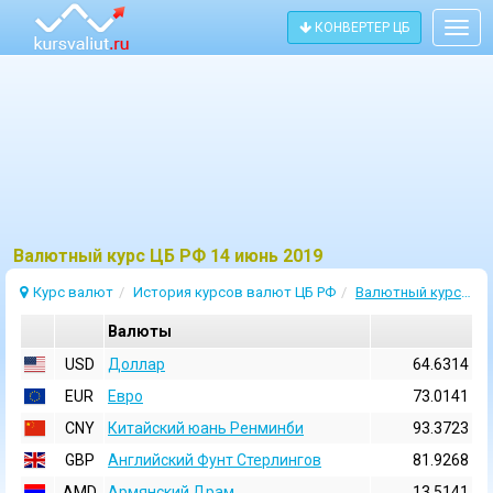
КОНВЕРТЕР ЦБ
Togg
navig
Bалютный курс ЦБ РФ 14 июнь 2019
Курс валют
История курсов валют ЦБ РФ
Валютный курс 14 Июнь 2019
Валюты
USD
Доллар
64.6314
EUR
Евро
73.0141
CNY
Китайский юань Ренминби
93.3723
GBP
Английский Фунт Стерлингов
81.9268
AMD
Армянский Драм
13.5141