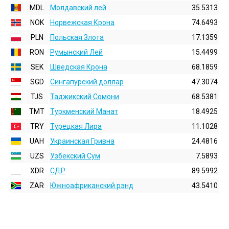
MDL
Молдавский лей
35.5313
NOK
Норвежская Крона
74.6493
PLN
Польская Злота
17.1359
RON
Румынский Лей
15.4499
SEK
Шведская Крона
68.1859
SGD
Сингапурский доллар
47.3074
TJS
Таджикский Сомони
68.5381
TMT
Туркменский Манат
18.4925
TRY
Турецкая Лира
11.1028
UAH
Украинская Гривна
24.4816
UZS
Узбекский Сум
7.5893
XDR
СДР
89.5992
ZAR
Южноафриканский рэнд
43.5410