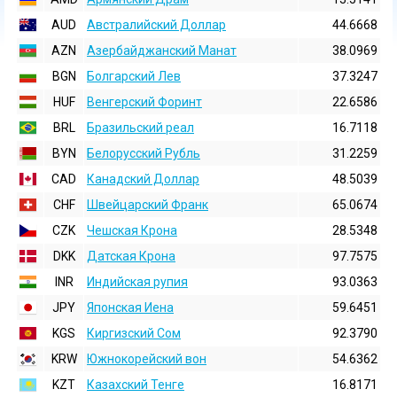
AUD
Австралийский Доллар
44.6668
AZN
Азербайджанский Манат
38.0969
BGN
Болгарский Лев
37.3247
HUF
Венгерский Форинт
22.6586
BRL
Бразильский реал
16.7118
BYN
Белорусский Рубль
31.2259
CAD
Канадский Доллар
48.5039
CHF
Швейцарский Франк
65.0674
CZK
Чешская Крона
28.5348
DKK
Датская Крона
97.7575
INR
Индийская pупия
93.0363
JPY
Японская Иена
59.6451
KGS
Киргизский Сом
92.3790
KRW
Южнокорейский вон
54.6362
KZT
Казахский Тенге
16.8171