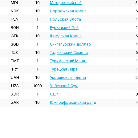
MDL
10
Молдавский лей
3
NOK
10
Норвежская Крона
6
PLN
1
Польская Злота
1
RON
1
Румынский Лей
1
SEK
10
Шведская Крона
6
SGD
1
Сингапурский доллар
4
TJS
10
Таджикский Сомони
6
TMT
1
Туркменский Манат
1
TRY
1
Турецкая Лира
1
UAH
10
Украинская Гривна
2
UZS
1000
Узбекский Сум
XDR
1
СДР
8
ZAR
10
Южноафриканский рэнд
4