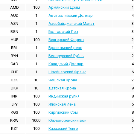
AMD
100
Армянский Драм
1
AUD
1
Австралийский Доллар
4
AZN
1
Азербайджанский Манат
3
BGN
1
Болгарский Лев
3
HUF
100
Венгерский Форинт
2
BRL
1
Бразильский реал
1
BYN
1
Белорусский Рубль
2
CAD
1
Канадский Доллар
4
CHF
1
Швейцарский Франк
6
CZK
10
Чешская Крона
2
DKK
10
Датская Крона
9
INR
100
Индийская pупия
8
JPY
100
Японская Иена
5
KGS
100
Киргизский Сом
8
KRW
1000
Южнокорейский вон
5
KZT
100
Казахский Тенге
1