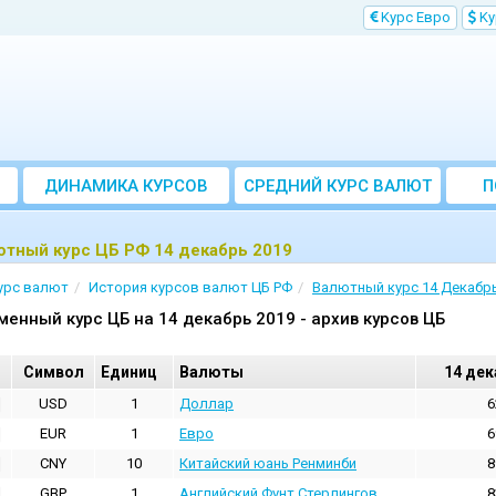
Kурс Евро
Kу
ДИНАМИКА КУРСОВ
CРЕДНИЙ КУРС ВАЛЮТ
П
ЗА МЕСЯЦ
ютный курс ЦБ РФ 14 декабрь 2019
урс валют
История курсов валют ЦБ РФ
Валютный курс 14 Декабрь
менный курс ЦБ на 14 декабрь 2019 - архив курсов ЦБ
Cимвол
Единиц
Валюты
14 дек
USD
1
Доллар
6
EUR
1
Евро
6
CNY
10
Китайский юань Ренминби
8
GBP
1
Английский Фунт Стерлингов
8