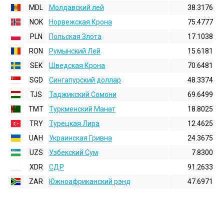
MDL
Молдавский лей
38.3176
NOK
Норвежская Крона
75.4777
PLN
Польская Злота
17.1038
RON
Румынский Лей
15.6181
SEK
Шведская Крона
70.6481
SGD
Сингапурский доллар
48.3374
TJS
Таджикский Сомони
69.6499
TMT
Туркменский Манат
18.8025
TRY
Турецкая Лира
12.4625
UAH
Украинская Гривна
24.3675
UZS
Узбекский Сум
7.8300
XDR
СДР
91.2633
ZAR
Южноафриканский рэнд
47.6971