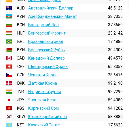
AUD
Австралийский Доллар
46.5129
AZN
Азербайджанский Манат
38.7355
BGN
Болгарский Лев
37.8650
HUF
Венгерский Форинт
23.2142
BRL
Бразильский реал
17.4880
BYN
Белорусский Рубль
30.4305
CAD
Канадский Доллар
49.4579
CHF
Швейцарский Франк
65.3358
CZK
Чешская Крона
28.6476
DKK
Датская Крона
99.2190
INR
Индийская pупия
92.7290
JPY
Японская Иена
59.4380
KGS
Киргизский Сом
94.1202
KRW
Южнокорейский вон
58.3882
KZT
Казахский Тенге
17.5623