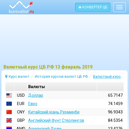
КОНВЕРТЕР ЦБ
Togg
navig
Bалютный курс ЦБ РФ 13 февраль 2019
Курс валют
История курсов валют ЦБ РФ
Валютный курс 13 Февраль 2019
Валюты
USD
Доллар
65.7147
EUR
Евро
74.1459
CNY
Китайский юань Ренминби
96.9343
GBP
Английский Фунт Стерлингов
84.5354
AMD
Армянский Драм
13.4276