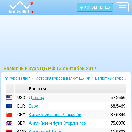
КОНВЕРТЕР ЦБ
Togg
navig
Bалютный курс ЦБ РФ 13 сентябрь 2017
Курс валют
История курсов валют ЦБ РФ
Валютный курс 13 Сентябрь 2017
Валюты
USD
Доллар
57.2656
EUR
Евро
68.5469
CNY
Китайский юань Ренминби
87.6344
GBP
Английский Фунт Стерлингов
75.6078
AMD
Армянский Драм
11.9803