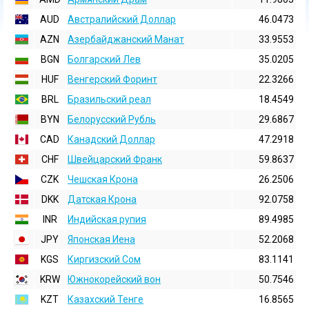
AUD
Австралийский Доллар
46.0473
AZN
Азербайджанский Манат
33.9553
BGN
Болгарский Лев
35.0205
HUF
Венгерский Форинт
22.3266
BRL
Бразильский реал
18.4549
BYN
Белорусский Рубль
29.6867
CAD
Канадский Доллар
47.2918
CHF
Швейцарский Франк
59.8637
CZK
Чешская Крона
26.2506
DKK
Датская Крона
92.0758
INR
Индийская pупия
89.4985
JPY
Японская Иена
52.2068
KGS
Киргизский Сом
83.1141
KRW
Южнокорейский вон
50.7546
KZT
Казахский Тенге
16.8565