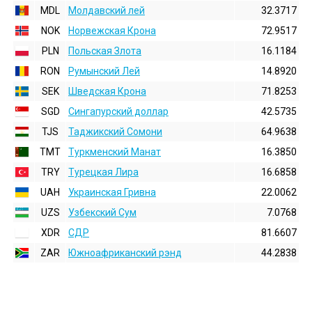
MDL
Молдавский лей
32.3717
NOK
Норвежская Крона
72.9517
PLN
Польская Злота
16.1184
RON
Румынский Лей
14.8920
SEK
Шведская Крона
71.8253
SGD
Сингапурский доллар
42.5735
TJS
Таджикский Сомони
64.9638
TMT
Туркменский Манат
16.3850
TRY
Турецкая Лира
16.6858
UAH
Украинская Гривна
22.0062
UZS
Узбекский Сум
7.0768
XDR
СДР
81.6607
ZAR
Южноафриканский рэнд
44.2838