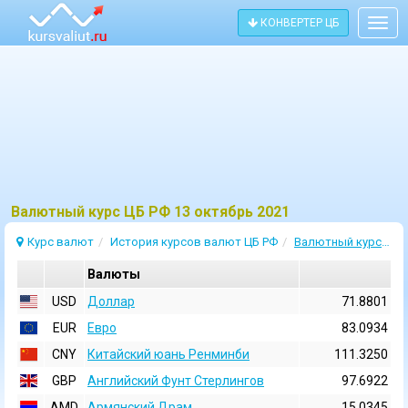
КОНВЕРТЕР ЦБ
Togg
navig
Bалютный курс ЦБ РФ 13 октябрь 2021
Курс валют
История курсов валют ЦБ РФ
Валютный курс 13 Октябрь 2021
Валюты
USD
Доллар
71.8801
EUR
Евро
83.0934
CNY
Китайский юань Ренминби
111.3250
GBP
Английский Фунт Стерлингов
97.6922
AMD
Армянский Драм
15.0345