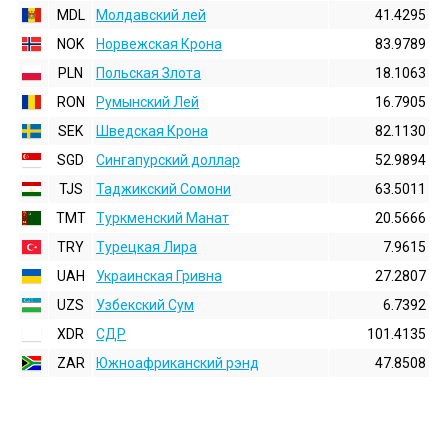
MDL
Молдавский лей
41.4295
NOK
Норвежская Крона
83.9789
PLN
Польская Злота
18.1063
RON
Румынский Лей
16.7905
SEK
Шведская Крона
82.1130
SGD
Сингапурский доллар
52.9894
TJS
Таджикский Сомони
63.5011
TMT
Туркменский Манат
20.5666
TRY
Турецкая Лира
7.9615
UAH
Украинская Гривна
27.2807
UZS
Узбекский Сум
6.7392
XDR
СДР
101.4135
ZAR
Южноафриканский рэнд
47.8508