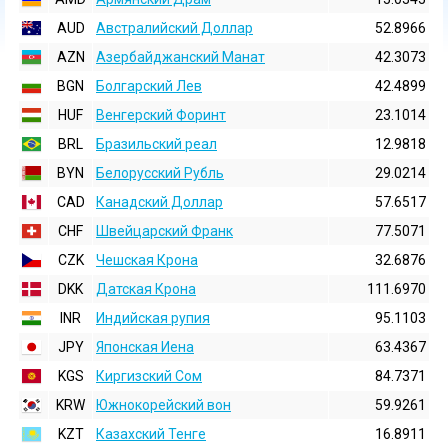
AUD
Австралийский Доллар
52.8966
AZN
Азербайджанский Манат
42.3073
BGN
Болгарский Лев
42.4899
HUF
Венгерский Форинт
23.1014
BRL
Бразильский реал
12.9818
BYN
Белорусский Рубль
29.0214
CAD
Канадский Доллар
57.6517
CHF
Швейцарский Франк
77.5071
CZK
Чешская Крона
32.6876
DKK
Датская Крона
111.6970
INR
Индийская pупия
95.1103
JPY
Японская Иена
63.4367
KGS
Киргизский Сом
84.7371
KRW
Южнокорейский вон
59.9261
KZT
Казахский Тенге
16.8911