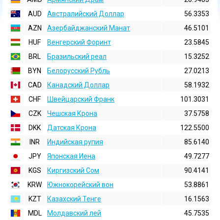
AUD
Австралийский Доллар
56.3353
AZN
Азербайджанский Манат
46.5101
HUF
Венгерский Форинт
23.5845
BRL
Бразильский реал
15.3252
BYN
Белорусский Рубль
27.0213
CAD
Канадский Доллар
58.1932
CHF
Швейцарский Франк
101.3031
CZK
Чешская Крона
37.5758
DKK
Датская Крона
122.5500
INR
Индийская pупия
85.6140
JPY
Японская Иена
49.7277
KGS
Киргизский Сом
90.4141
KRW
Южнокорейский вон
53.8861
KZT
Казахский Тенге
16.1563
MDL
Молдавский лей
45.7535