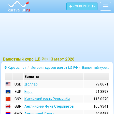
КОНВЕРТЕР ЦБ
Togg
navig
Bалютный курс ЦБ РФ 13 март 2026
Курс валют
История курсов валют ЦБ РФ
Валютный курс 13 Март 2026
Валюты
USD
Доллар
79.0671
EUR
Евро
91.3893
CNY
Китайский юань Ренминби
115.0270
GBP
Английский Фунт Стерлингов
105.9341
AMD
Армянский Драм
20.9483