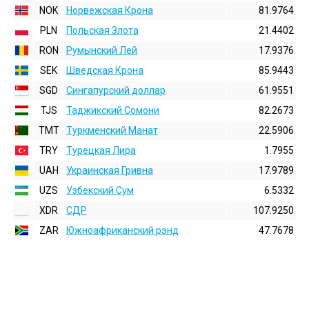
NOK
Норвежская Крона
81.9764
PLN
Польская Злота
21.4402
RON
Румынский Лей
17.9376
SEK
Шведская Крона
85.9443
SGD
Сингапурский доллар
61.9551
TJS
Таджикский Сомони
82.2673
TMT
Туркменский Манат
22.5906
TRY
Турецкая Лира
1.7955
UAH
Украинская Гривна
17.9789
UZS
Узбекский Сум
6.5332
XDR
СДР
107.9250
ZAR
Южноафриканский рэнд
47.7678