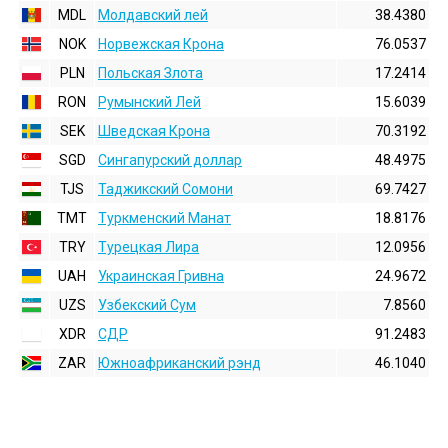
MDL
Молдавский лей
38.4380
NOK
Норвежская Крона
76.0537
PLN
Польская Злота
17.2414
RON
Румынский Лей
15.6039
SEK
Шведская Крона
70.3192
SGD
Сингапурский доллар
48.4975
TJS
Таджикский Сомони
69.7427
TMT
Туркменский Манат
18.8176
TRY
Турецкая Лира
12.0956
UAH
Украинская Гривна
24.9672
UZS
Узбекский Сум
7.8560
XDR
СДР
91.2483
ZAR
Южноафриканский рэнд
46.1040