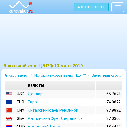
КОНВЕРТЕР ЦБ
Togg
navig
Bалютный курс ЦБ РФ 13 март 2019
Курс валют
История курсов валют ЦБ РФ
Валютный курс 13 Март 2019
Валюты
USD
Доллар
65.7674
EUR
Евро
74.0672
CNY
Китайский юань Ренминби
97.9892
GBP
Английский Фунт Стерлингов
87.0366
AMD
Армянский Драм
13.4494