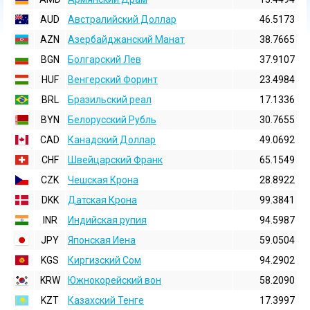
AUD
Австралийский Доллар
46.5173
AZN
Азербайджанский Манат
38.7665
BGN
Болгарский Лев
37.9107
HUF
Венгерский Форинт
23.4984
BRL
Бразильский реал
17.1336
BYN
Белорусский Рубль
30.7655
CAD
Канадский Доллар
49.0692
CHF
Швейцарский Франк
65.1549
CZK
Чешская Крона
28.8922
DKK
Датская Крона
99.3841
INR
Индийская pупия
94.5987
JPY
Японская Иена
59.0504
KGS
Киргизский Сом
94.2902
KRW
Южнокорейский вон
58.2090
KZT
Казахский Тенге
17.3997