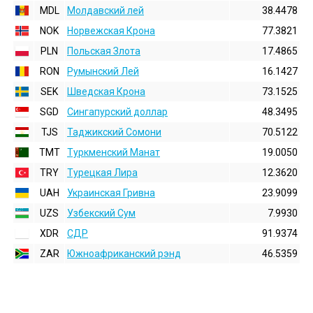
MDL
Молдавский лей
38.4478
NOK
Норвежская Крона
77.3821
PLN
Польская Злота
17.4865
RON
Румынский Лей
16.1427
SEK
Шведская Крона
73.1525
SGD
Сингапурский доллар
48.3495
TJS
Таджикский Сомони
70.5122
TMT
Туркменский Манат
19.0050
TRY
Турецкая Лира
12.3620
UAH
Украинская Гривна
23.9099
UZS
Узбекский Сум
7.9930
XDR
СДР
91.9374
ZAR
Южноафриканский рэнд
46.5359