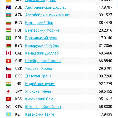
AUD
Австралийский Доллар
47.8707
AZN
Азербайджанский Манат
39.1527
BGN
Болгарский Лев
38.4478
HUF
Венгерский Форинт
23.2316
BRL
Бразильский реал
17.0140
BYN
Белорусский Рубль
31.2356
CAD
Канадский Доллар
49.6468
CHF
Швейцарский Франк
66.8840
CZK
Чешская Крона
29.0791
DKK
Датская Крона
100.7260
INR
Индийская pупия
92.1779
JPY
Японская Иена
58.5452
KGS
Киргизский Сом
95.1612
KRW
Южнокорейский вон
58.8330
KZT
Казахский Тенге
17.9433