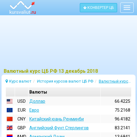
КОНВЕРТЕР ЦБ
Togg
navig
Bалютный курс ЦБ РФ 13 декабрь 2018
Курс валют
История курсов валют ЦБ РФ
Валютный курс 13 Декабрь 2018
Валюты
USD
Доллар
66.4225
EUR
Евро
75.2168
CNY
Китайский юань Ренминби
96.4182
GBP
Английский Фунт Стерлингов
83.2141
AMD
Армянский Драм
13.6841