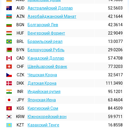
AUD
Австралийский Доллар
52.5603
AZN
Азербайджанский Манат
42.1644
BGN
Болгарский Лев
42.3614
HUF
Венгерский Форинт
22.9049
BRL
Бразильский реал
13.0077
BYN
Белорусский Рубль
29.0206
CAD
Канадский Доллар
57.4708
CHF
Швейцарский Франк
77.3203
CZK
Чешская Крона
32.5417
DKK
Датская Крона
111.3490
INR
Индийская pупия
95.1201
JPY
Японская Иена
63.4604
KGS
Киргизский Сом
84.4509
KRW
Южнокорейский вон
59.9711
KZT
Казахский Тенге
16.8558