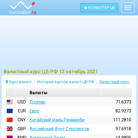
КОНВЕРТЕР ЦБ
Togg
navig
Bалютный курс ЦБ РФ 12 октябрь 2021
Курс валют
История курсов валют ЦБ РФ
Валютный курс 12 Октябрь 2021
Валюты
USD
Доллар
71.6373
EUR
Евро
82.9273
CNY
Китайский юань Ренминби
111.2810
GBP
Английский Фунт Стерлингов
97.6918
AMD
Армянский Драм
14.9806