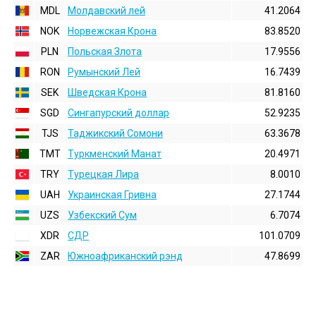
MDL
Молдавский лей
41.2064
NOK
Норвежская Крона
83.8520
PLN
Польская Злота
17.9556
RON
Румынский Лей
16.7439
SEK
Шведская Крона
81.8160
SGD
Сингапурский доллар
52.9235
TJS
Таджикский Сомони
63.3678
TMT
Туркменский Манат
20.4971
TRY
Турецкая Лира
8.0010
UAH
Украинская Гривна
27.1744
UZS
Узбекский Сум
6.7074
XDR
СДР
101.0709
ZAR
Южноафриканский рэнд
47.8699