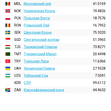
MDL
Молдавский лей
41.0169
NOK
Норвежская Крона
74.4826
PLN
Польская Злота
18.7576
RON
Румынский Лей
16.7952
SEK
Шведская Крона
75.3320
SGD
Сингапурский доллар
51.3965
TJS
Таджикский Сомони
73.8271
TMT
Туркменский Манат
20.4498
TRY
Турецкая Лира
11.6366
UAH
Украинская Гривна
27.9528
UZS
Узбекский Сум
7.5091
XDR
СДР
99.6112
ZAR
Южноафриканский рэнд
44.4632