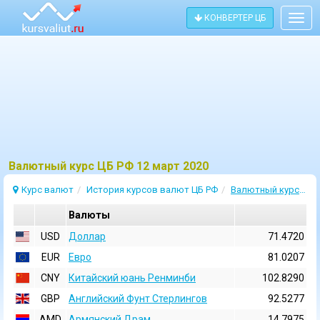
КОНВЕРТЕР ЦБ
Togg
navig
Bалютный курс ЦБ РФ 12 март 2020
Курс валют
История курсов валют ЦБ РФ
Валютный курс 12 Март 2020
Валюты
USD
Доллар
71.4720
EUR
Евро
81.0207
CNY
Китайский юань Ренминби
102.8290
GBP
Английский Фунт Стерлингов
92.5277
AMD
Армянский Драм
14.7975