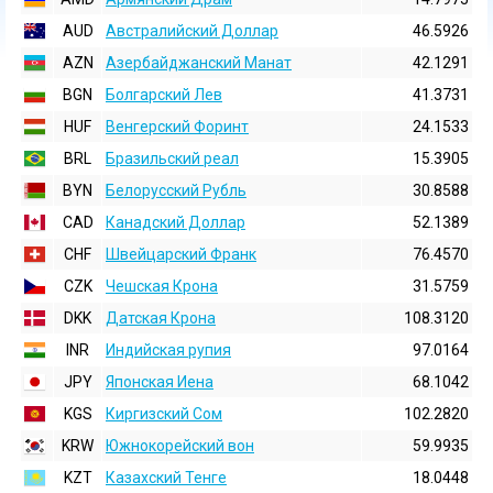
AUD
Австралийский Доллар
46.5926
AZN
Азербайджанский Манат
42.1291
BGN
Болгарский Лев
41.3731
HUF
Венгерский Форинт
24.1533
BRL
Бразильский реал
15.3905
BYN
Белорусский Рубль
30.8588
CAD
Канадский Доллар
52.1389
CHF
Швейцарский Франк
76.4570
CZK
Чешская Крона
31.5759
DKK
Датская Крона
108.3120
INR
Индийская pупия
97.0164
JPY
Японская Иена
68.1042
KGS
Киргизский Сом
102.2820
KRW
Южнокорейский вон
59.9935
KZT
Казахский Тенге
18.0448