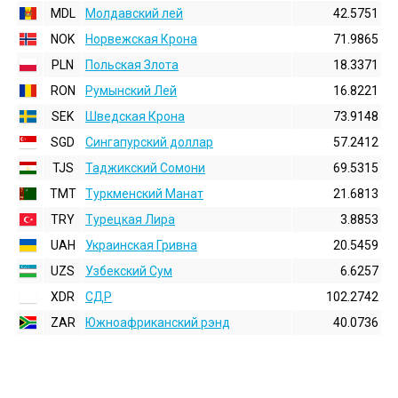
MDL
Молдавский лей
42.5751
NOK
Норвежская Крона
71.9865
PLN
Польская Злота
18.3371
RON
Румынский Лей
16.8221
SEK
Шведская Крона
73.9148
SGD
Сингапурский доллар
57.2412
TJS
Таджикский Сомони
69.5315
TMT
Туркменский Манат
21.6813
TRY
Турецкая Лира
3.8853
UAH
Украинская Гривна
20.5459
UZS
Узбекский Сум
6.6257
XDR
СДР
102.2742
ZAR
Южноафриканский рэнд
40.0736