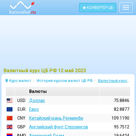
КОНВЕРТЕР ЦБ
Togg
navig
Bалютный курс ЦБ РФ 12 май 2023
Курс валют
История курсов валют ЦБ РФ
Валютный курс 12 Май 2023
Валюты
USD
Доллар
75.8846
EUR
Евро
82.8877
CNY
Китайский юань Ренминби
109.1190
GBP
Английский Фунт Стерлингов
95.7512
AMD
Армянский Драм
19.6424