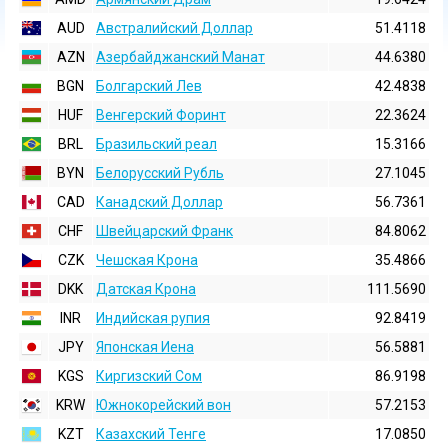
AUD
Австралийский Доллар
51.4118
AZN
Азербайджанский Манат
44.6380
BGN
Болгарский Лев
42.4838
HUF
Венгерский Форинт
22.3624
BRL
Бразильский реал
15.3166
BYN
Белорусский Рубль
27.1045
CAD
Канадский Доллар
56.7361
CHF
Швейцарский Франк
84.8062
CZK
Чешская Крона
35.4866
DKK
Датская Крона
111.5690
INR
Индийская pупия
92.8419
JPY
Японская Иена
56.5881
KGS
Киргизский Сом
86.9198
KRW
Южнокорейский вон
57.2153
KZT
Казахский Тенге
17.0850