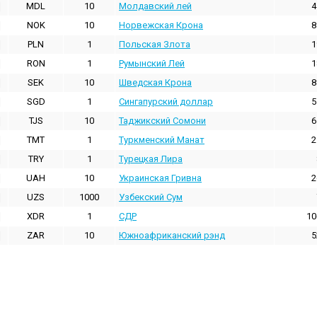
MDL
10
Молдавский лей
4
NOK
10
Норвежская Крона
8
PLN
1
Польская Злота
1
RON
1
Румынский Лей
1
SEK
10
Шведская Крона
8
SGD
1
Сингапурский доллар
5
TJS
10
Таджикский Сомони
6
TMT
1
Туркменский Манат
2
TRY
1
Турецкая Лира
UAH
10
Украинская Гривна
2
UZS
1000
Узбекский Сум
XDR
1
СДР
10
ZAR
10
Южноафриканский рэнд
5