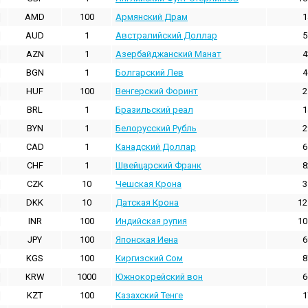
AMD
100
Армянский Драм
1
AUD
1
Австралийский Доллар
5
AZN
1
Азербайджанский Манат
4
BGN
1
Болгарский Лев
4
HUF
100
Венгерский Форинт
2
BRL
1
Бразильский реал
1
BYN
1
Белорусский Рубль
2
CAD
1
Канадский Доллар
6
CHF
1
Швейцарский Франк
8
CZK
10
Чешская Крона
3
DKK
10
Датская Крона
12
INR
100
Индийская pупия
10
JPY
100
Японская Иена
6
KGS
100
Киргизский Сом
8
KRW
1000
Южнокорейский вон
6
KZT
100
Казахский Тенге
1