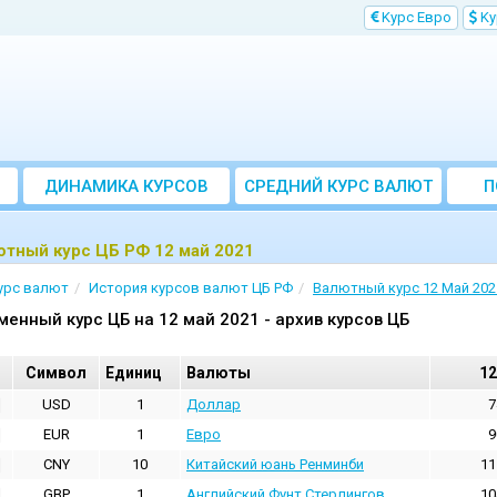
Kурс Евро
Kу
ДИНАМИКА КУРСОВ
CРЕДНИЙ КУРС ВАЛЮТ
П
ЗА МЕСЯЦ
тный курс ЦБ РФ 12 май 2021
урс валют
История курсов валют ЦБ РФ
Валютный курс 12 Май 202
менный курс ЦБ на 12 май 2021 - архив курсов ЦБ
Cимвол
Единиц
Валюты
12
USD
1
Доллар
7
EUR
1
Евро
9
CNY
10
Китайский юань Ренминби
11
GBP
1
Английский Фунт Стерлингов
10