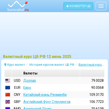
КОНВЕРТЕР ЦБ
Togg
navig
Bалютный курс ЦБ РФ 12 июнь 2025
Курс валют
История курсов валют ЦБ РФ
Валютный курс 12 Июнь 2025
Валюты
USD
Доллар
79.0028
EUR
Евро
90.0068
CNY
Китайский юань Ренминби
109.3170
GBP
Английский Фунт Стерлингов
106.7723
AMD
Армянский Драм
20.6139