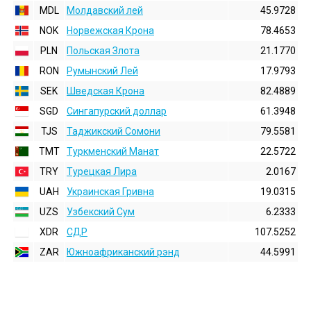
MDL
Молдавский лей
45.9728
NOK
Норвежская Крона
78.4653
PLN
Польская Злота
21.1770
RON
Румынский Лей
17.9793
SEK
Шведская Крона
82.4889
SGD
Сингапурский доллар
61.3948
TJS
Таджикский Сомони
79.5581
TMT
Туркменский Манат
22.5722
TRY
Турецкая Лира
2.0167
UAH
Украинская Гривна
19.0315
UZS
Узбекский Сум
6.2333
XDR
СДР
107.5252
ZAR
Южноафриканский рэнд
44.5991