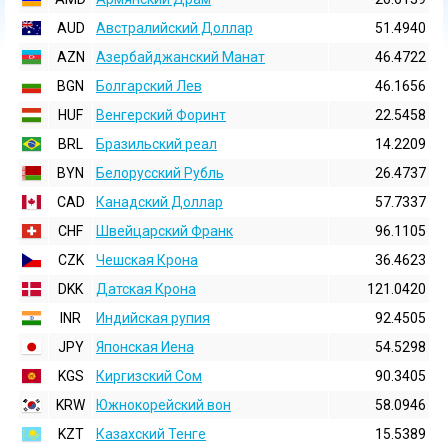
AUD
Австралийский Доллар
51.4940
AZN
Азербайджанский Манат
46.4722
BGN
Болгарский Лев
46.1656
HUF
Венгерский Форинт
22.5458
BRL
Бразильский реал
14.2209
BYN
Белорусский Рубль
26.4737
CAD
Канадский Доллар
57.7337
CHF
Швейцарский Франк
96.1105
CZK
Чешская Крона
36.4623
DKK
Датская Крона
121.0420
INR
Индийская pупия
92.4505
JPY
Японская Иена
54.5298
KGS
Киргизский Сом
90.3405
KRW
Южнокорейский вон
58.0946
KZT
Казахский Тенге
15.5389