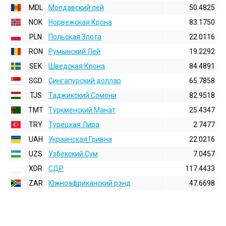
MDL
Молдавский лей
50.4825
NOK
Норвежская Крона
83.1750
PLN
Польская Злота
22.0116
RON
Румынский Лей
19.2292
SEK
Шведская Крона
84.4891
SGD
Сингапурский доллар
65.7858
TJS
Таджикский Сомони
82.9518
TMT
Туркменский Манат
25.4347
TRY
Турецкая Лира
2.7477
UAH
Украинская Гривна
22.0216
UZS
Узбекский Сум
7.0457
XDR
СДР
117.4433
ZAR
Южноафриканский рэнд
47.6698