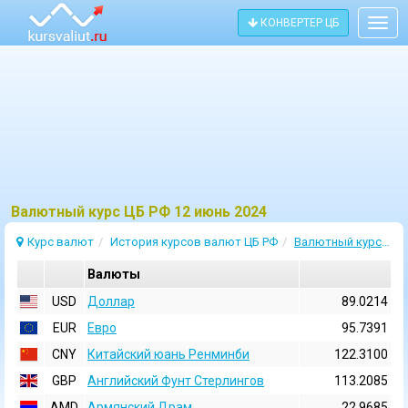
КОНВЕРТЕР ЦБ
Togg
navig
Bалютный курс ЦБ РФ 12 июнь 2024
Курс валют
История курсов валют ЦБ РФ
Валютный курс 12 Июнь 2024
Валюты
USD
Доллар
89.0214
EUR
Евро
95.7391
CNY
Китайский юань Ренминби
122.3100
GBP
Английский Фунт Стерлингов
113.2085
AMD
Армянский Драм
22.9685