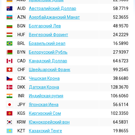
AUD
Австралийский Доллар
58.7719
AZN
Азербайджанский Манат
52.3655
BGN
Болгарский Лев
48.9570
HUF
Венгерский Форинт
24.2229
BRL
Бразильский реал
16.5890
BYN
Белорусский Рубль
27.9397
CAD
Канадский Доллар
64.6723
CHF
Швейцарский Франк
99.2545
CZK
Чешская Крона
38.6680
DKK
Датская Крона
128.3670
INR
Индийская pупия
106.6060
JPY
Японская Иена
56.6114
KGS
Киргизский Сом
102.3350
KRW
Южнокорейский вон
64.5831
KZT
Казахский Тенге
19.8655