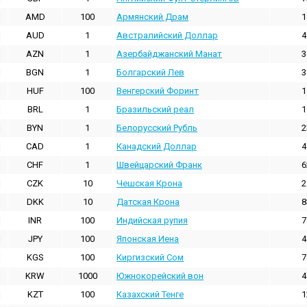
AMD
100
Армянский Драм
1
AUD
1
Австралийский Доллар
4
AZN
1
Азербайджанский Манат
3
BGN
1
Болгарский Лев
3
HUF
100
Венгерский Форинт
1
BRL
1
Бразильский реал
1
BYN
1
Белорусский Рубль
2
CAD
1
Канадский Доллар
4
CHF
1
Швейцарский Франк
6
CZK
10
Чешская Крона
2
DKK
10
Датская Крона
8
INR
100
Индийская pупия
7
JPY
100
Японская Иена
4
KGS
100
Киргизский Сом
7
KRW
1000
Южнокорейский вон
4
KZT
100
Казахский Тенге
1