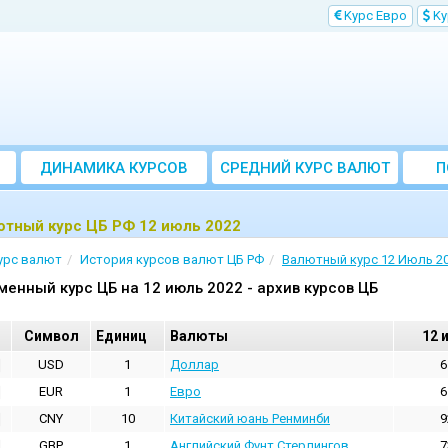
Kурс Евро
Kу
ДИНАМИКА КУРСОВ
CРЕДНИЙ КУРС ВАЛЮТ
П
ЗА МЕСЯЦ
ютный курс ЦБ РФ 12 июль 2022
урс валют
История курсов валют ЦБ РФ
Валютный курс 12 Июль 2
менный курс ЦБ на 12 июль 2022 - архив курсов ЦБ
Cимвол
Единиц
Валюты
12 
USD
1
Доллар
6
EUR
1
Евро
6
CNY
10
Китайский юань Ренминби
9
GBP
1
Английский Фунт Стерлингов
7