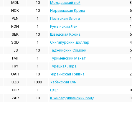
MDL
10
Молдавский лей
3
NOK
10
Норвежская Крона
6
PLN
1
Польская Злота
1
RON
1
Румынский Лей
1
SEK
10
Шведская Крона
5
SGD
1
Сингапурский доллар
4
TJS
10
Таджикский Сомони
5
TMT
1
Туркменский Манат
1
TRY
1
Турецкая Лира
UAH
10
Украинская Гривна
2
UZS
1000
Узбекский Сум
XDR
1
СДР
8
ZAR
10
Южноафриканский рэнд
3