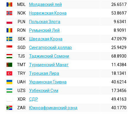
MDL
Молдавский лей
26.6517
NOK
Норвежская Крона
53.8697
PLN
Польская Злота
9.6341
RON
Румынский Лей
8.9091
SEK
Шведская Крона
47.0979
SGD
Сингапурский доллар
25.9429
TJS
Таджикский Сомони
68.8930
TMT
Туркменский Манат
11.4384
TRY
Турецкая Лира
18.1341
UAH
Украинская Гривна
40.6214
UZS
Узбекский Сум
17.3456
XDR
СДР
49.4163
ZAR
Южноафриканский рэнд
40.1770