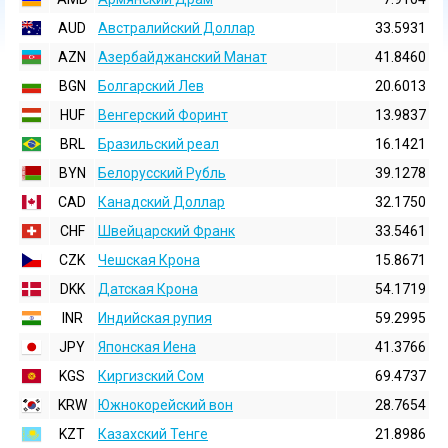
AUD
Австралийский Доллар
33.5931
AZN
Азербайджанский Манат
41.8460
BGN
Болгарский Лев
20.6013
HUF
Венгерский Форинт
13.9837
BRL
Бразильский реал
16.1421
BYN
Белорусский Рубль
39.1278
CAD
Канадский Доллар
32.1750
CHF
Швейцарский Франк
33.5461
CZK
Чешская Крона
15.8671
DKK
Датская Крона
54.1719
INR
Индийская pупия
59.2995
JPY
Японская Иена
41.3766
KGS
Киргизский Сом
69.4737
KRW
Южнокорейский вон
28.7654
KZT
Казахский Тенге
21.8986