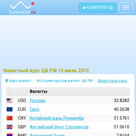
КОНВЕРТЕР ЦБ
Togg
navig
Bалютный курс ЦБ РФ 12 июль 2012
Курс валют
История курсов валют ЦБ РФ
Валютный курс 12 Июль 2012
Валюты
USD
Доллар
32.8282
EUR
Евро
40.2638
CNY
Китайский юань Ренминби
51.5761
GBP
Английский Фунт Стерлингов
51.0610
AMD
Армянский Драм
7.9104