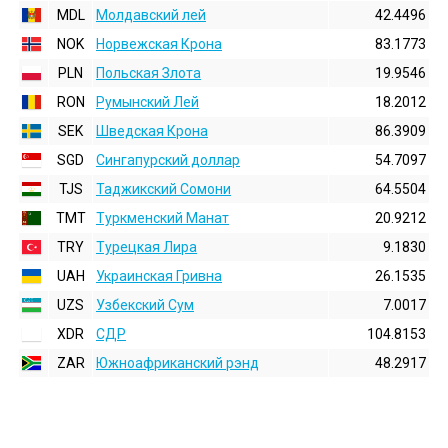
MDL
Молдавский лей
42.4496
NOK
Норвежская Крона
83.1773
PLN
Польская Злота
19.9546
RON
Румынский Лей
18.2012
SEK
Шведская Крона
86.3909
SGD
Сингапурский доллар
54.7097
TJS
Таджикский Сомони
64.5504
TMT
Туркменский Манат
20.9212
TRY
Турецкая Лира
9.1830
UAH
Украинская Гривна
26.1535
UZS
Узбекский Сум
7.0017
XDR
СДР
104.8153
ZAR
Южноафриканский рэнд
48.2917