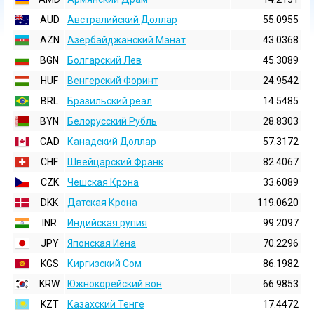
AUD
Австралийский Доллар
55.0955
AZN
Азербайджанский Манат
43.0368
BGN
Болгарский Лев
45.3089
HUF
Венгерский Форинт
24.9542
BRL
Бразильский реал
14.5485
BYN
Белорусский Рубль
28.8303
CAD
Канадский Доллар
57.3172
CHF
Швейцарский Франк
82.4067
CZK
Чешская Крона
33.6089
DKK
Датская Крона
119.0620
INR
Индийская pупия
99.2097
JPY
Японская Иена
70.2296
KGS
Киргизский Сом
86.1982
KRW
Южнокорейский вон
66.9853
KZT
Казахский Тенге
17.4472