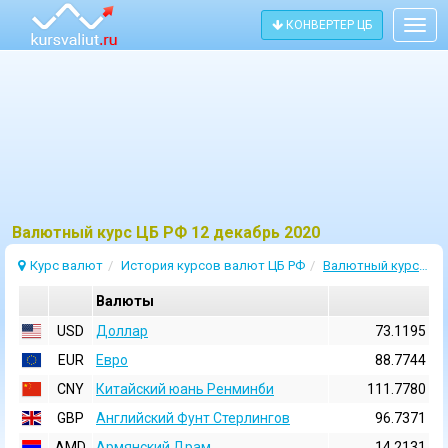
КОНВЕРТЕР ЦБ
Togg
navig
Bалютный курс ЦБ РФ 12 декабрь 2020
Курс валют
История курсов валют ЦБ РФ
Валютный курс 12 Декабрь 2020
Валюты
USD
Доллар
73.1195
EUR
Евро
88.7744
CNY
Китайский юань Ренминби
111.7780
GBP
Английский Фунт Стерлингов
96.7371
AMD
Армянский Драм
14.2131