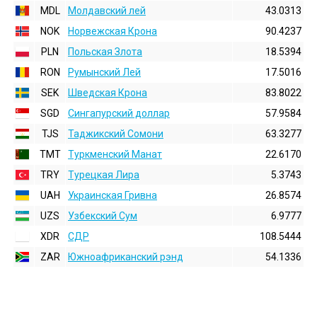
MDL
Молдавский лей
43.0313
NOK
Норвежская Крона
90.4237
PLN
Польская Злота
18.5394
RON
Румынский Лей
17.5016
SEK
Шведская Крона
83.8022
SGD
Сингапурский доллар
57.9584
TJS
Таджикский Сомони
63.3277
TMT
Туркменский Манат
22.6170
TRY
Турецкая Лира
5.3743
UAH
Украинская Гривна
26.8574
UZS
Узбекский Сум
6.9777
XDR
СДР
108.5444
ZAR
Южноафриканский рэнд
54.1336