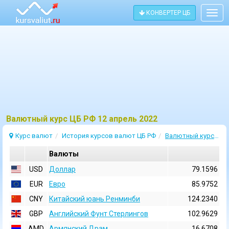
КОНВЕРТЕР ЦБ
Togg
navig
Bалютный курс ЦБ РФ 12 апрель 2022
Курс валют
История курсов валют ЦБ РФ
Валютный курс 12 Апрель 2022
Валюты
USD
Доллар
79.1596
EUR
Евро
85.9752
CNY
Китайский юань Ренминби
124.2340
GBP
Английский Фунт Стерлингов
102.9629
AMD
Армянский Драм
16.6708