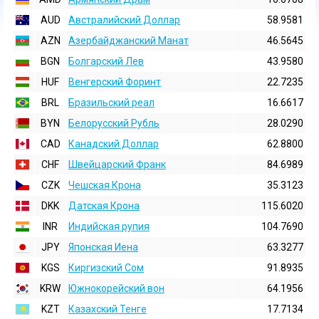
AUD
Австралийский Доллар
58.9581
AZN
Азербайджанский Манат
46.5645
BGN
Болгарский Лев
43.9580
HUF
Венгерский Форинт
22.7235
BRL
Бразильский реал
16.6617
BYN
Белорусский Рубль
28.0290
CAD
Канадский Доллар
62.8800
CHF
Швейцарский Франк
84.6989
CZK
Чешская Крона
35.3123
DKK
Датская Крона
115.6020
INR
Индийская pупия
104.7690
JPY
Японская Иена
63.3277
KGS
Киргизский Сом
91.8935
KRW
Южнокорейский вон
64.1956
KZT
Казахский Тенге
17.7134