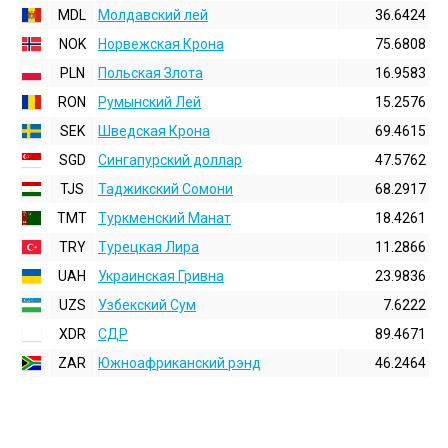
MDL
Молдавский лей
36.6424
NOK
Норвежская Крона
75.6808
PLN
Польская Злота
16.9583
RON
Румынский Лей
15.2576
SEK
Шведская Крона
69.4615
SGD
Сингапурский доллар
47.5762
TJS
Таджикский Сомони
68.2917
TMT
Туркменский Манат
18.4261
TRY
Турецкая Лира
11.2866
UAH
Украинская Гривна
23.9836
UZS
Узбекский Сум
7.6222
XDR
СДР
89.4671
ZAR
Южноафриканский рэнд
46.2464