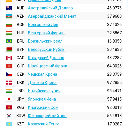
AUD
Австралийский Доллар
46.0776
AZN
Азербайджанский Манат
37.9600
BGN
Болгарский Лев
37.1326
HUF
Венгерский Форинт
22.5867
BRL
Бразильский реал
16.8350
BYN
Белорусский Рубль
30.4833
CAD
Канадский Доллар
48.2282
CHF
Швейцарский Франк
64.3026
CZK
Чешская Крона
28.3759
DKK
Датская Крона
97.2855
INR
Индийская pупия
93.4471
JPY
Японская Иена
57.9415
KGS
Киргизский Сом
92.0013
KRW
Южнокорейский вон
56.4813
KZT
Казахский Тенге
17.0287