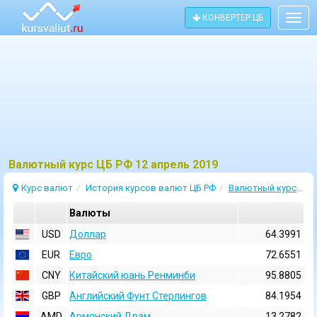
КОНВЕРТЕР ЦБ
Togg
navig
Bалютный курс ЦБ РФ 12 апрель 2019
Курс валют
История курсов валют ЦБ РФ
Валютный курс 12 Апрель 2019
Валюты
USD
Доллар
64.3991
EUR
Евро
72.6551
CNY
Китайский юань Ренминби
95.8805
GBP
Английский Фунт Стерлингов
84.1954
AMD
Армянский Драм
13.2782