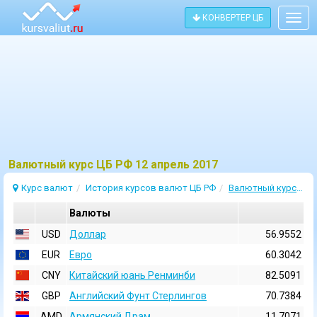
КОНВЕРТЕР ЦБ
Togg
navig
Bалютный курс ЦБ РФ 12 апрель 2017
Курс валют
История курсов валют ЦБ РФ
Валютный курс 12 Апрель 2017
Валюты
USD
Доллар
56.9552
EUR
Евро
60.3042
CNY
Китайский юань Ренминби
82.5091
GBP
Английский Фунт Стерлингов
70.7384
AMD
Армянский Драм
11.7071