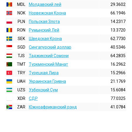
MDL
Молдавский лей
29.3602
NOK
Норвежская Крона
66.1946
PLN
Польская Злота
14.2317
RON
Румынский Лей
13.3720
SEK
Шведская Крона
62.7730
SGD
Сингапурский доллар
40.5346
TJS
Таджикский Сомони
64.2835
TMT
Туркменский Манат
16.2962
TRY
Турецкая Лира
15.2966
UAH
Украинская Гривна
21.1769
UZS
Узбекский Сум
15.6084
XDR
СДР
77.0325
ZAR
Южноафриканский рэнд
41.0784