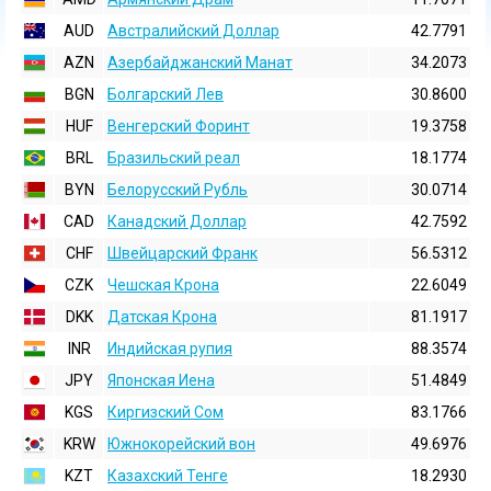
AUD
Австралийский Доллар
42.7791
AZN
Азербайджанский Манат
34.2073
BGN
Болгарский Лев
30.8600
HUF
Венгерский Форинт
19.3758
BRL
Бразильский реал
18.1774
BYN
Белорусский Рубль
30.0714
CAD
Канадский Доллар
42.7592
CHF
Швейцарский Франк
56.5312
CZK
Чешская Крона
22.6049
DKK
Датская Крона
81.1917
INR
Индийская pупия
88.3574
JPY
Японская Иена
51.4849
KGS
Киргизский Сом
83.1766
KRW
Южнокорейский вон
49.6976
KZT
Казахский Тенге
18.2930