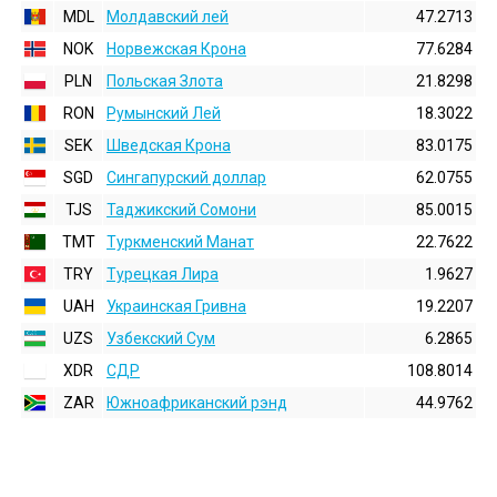
MDL
Молдавский лей
47.2713
NOK
Норвежская Крона
77.6284
PLN
Польская Злота
21.8298
RON
Румынский Лей
18.3022
SEK
Шведская Крона
83.0175
SGD
Сингапурский доллар
62.0755
TJS
Таджикский Сомони
85.0015
TMT
Туркменский Манат
22.7622
TRY
Турецкая Лира
1.9627
UAH
Украинская Гривна
19.2207
UZS
Узбекский Сум
6.2865
XDR
СДР
108.8014
ZAR
Южноафриканский рэнд
44.9762