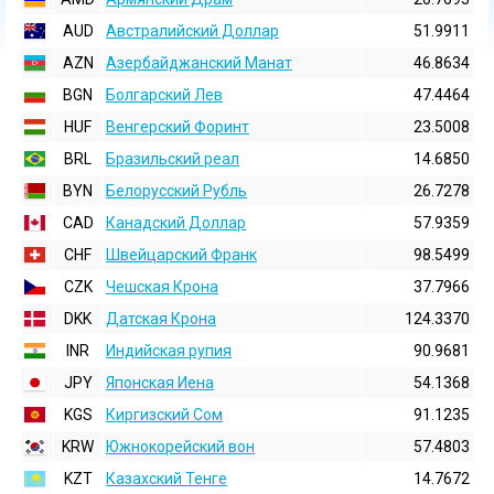
AUD
Австралийский Доллар
51.9911
AZN
Азербайджанский Манат
46.8634
BGN
Болгарский Лев
47.4464
HUF
Венгерский Форинт
23.5008
BRL
Бразильский реал
14.6850
BYN
Белорусский Рубль
26.7278
CAD
Канадский Доллар
57.9359
CHF
Швейцарский Франк
98.5499
CZK
Чешская Крона
37.7966
DKK
Датская Крона
124.3370
INR
Индийская pупия
90.9681
JPY
Японская Иена
54.1368
KGS
Киргизский Сом
91.1235
KRW
Южнокорейский вон
57.4803
KZT
Казахский Тенге
14.7672