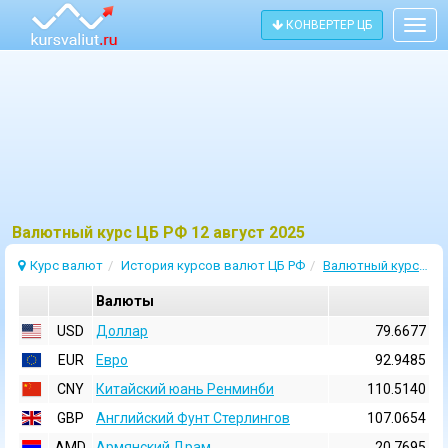
КОНВЕРТЕР ЦБ
Togg
navig
Bалютный курс ЦБ РФ 12 август 2025
Курс валют
История курсов валют ЦБ РФ
Валютный курс 12 Август 2025
Валюты
USD
Доллар
79.6677
EUR
Евро
92.9485
CNY
Китайский юань Ренминби
110.5140
GBP
Английский Фунт Стерлингов
107.0654
AMD
Армянский Драм
20.7695