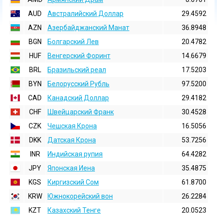
AUD
Австралийский Доллар
29.4592
AZN
Азербайджанский Манат
36.8948
BGN
Болгарский Лев
20.4782
HUF
Венгерский Форинт
14.6679
BRL
Бразильский реал
17.5203
BYN
Белорусский Рубль
97.5200
CAD
Канадский Доллар
29.4182
CHF
Швейцарский Франк
30.4528
CZK
Чешская Крона
16.5056
DKK
Датская Крона
53.7256
INR
Индийская pупия
64.4282
JPY
Японская Иена
35.4875
KGS
Киргизский Сом
61.8700
KRW
Южнокорейский вон
26.2284
KZT
Казахский Тенге
20.0523