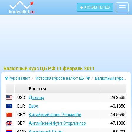
КОНВЕРТЕР ЦБ
Togg
navig
Bалютный курс ЦБ РФ 11 февраль 2011
Курс валют
История курсов валют ЦБ РФ
Валютный курс 11 Февраль 2011
Валюты
USD
Доллар
29.3535
EUR
Евро
40.1350
CNY
Китайский юань Ренминби
44.5695
GBP
Английский Фунт Стерлингов
47.1388
AMD
Армянский Драм
8.0701