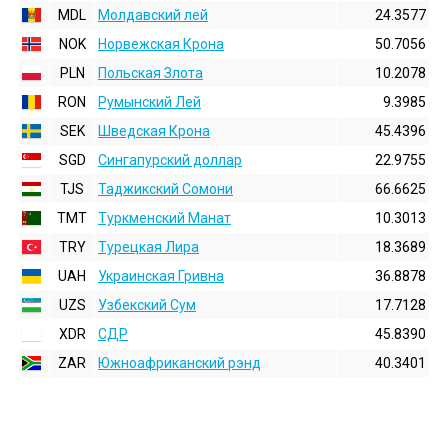
MDL
Молдавский лей
24.3577
NOK
Норвежская Крона
50.7056
PLN
Польская Злота
10.2078
RON
Румынский Лей
9.3985
SEK
Шведская Крона
45.4396
SGD
Сингапурский доллар
22.9755
TJS
Таджикский Сомони
66.6625
TMT
Туркменский Манат
10.3013
TRY
Турецкая Лира
18.3689
UAH
Украинская Гривна
36.8878
UZS
Узбекский Сум
17.7128
XDR
СДР
45.8390
ZAR
Южноафриканский рэнд
40.3401