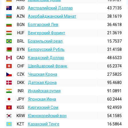
AUD
Австралийский Доллар
43.7135
AZN
Азербайджанский Манат
38.1619
BGN
Болгарский Лев
36.4618
HUF
Венгерский Форинт
21.3619
BRL
Бразильский реал
15.7537
BYN
Белорусский Рубль
31.4158
CAD
Канадский Доллар
48.6523
CHF
Швейцарский Франк
65.2374
CZK
Чешская Крона
27.5825
DKK
Датская Крона
95.4680
INR
Индийская pупия
91.0891
JPY
Японская Иена
60.2444
KGS
Киргизский Сом
92.4959
KRW
Южнокорейский вон
54.1585
KZT
Казахский Тенге
16.5864