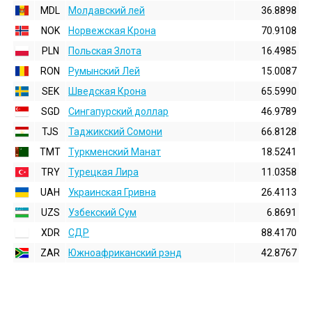
MDL
Молдавский лей
36.8898
NOK
Норвежская Крона
70.9108
PLN
Польская Злота
16.4985
RON
Румынский Лей
15.0087
SEK
Шведская Крона
65.5990
SGD
Сингапурский доллар
46.9789
TJS
Таджикский Сомони
66.8128
TMT
Туркменский Манат
18.5241
TRY
Турецкая Лира
11.0358
UAH
Украинская Гривна
26.4113
UZS
Узбекский Сум
6.8691
XDR
СДР
88.4170
ZAR
Южноафриканский рэнд
42.8767