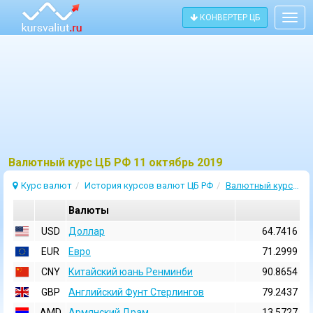
КОНВЕРТЕР ЦБ
Togg
navig
Bалютный курс ЦБ РФ 11 октябрь 2019
Курс валют
История курсов валют ЦБ РФ
Валютный курс 11 Октябрь 2019
Валюты
USD
Доллар
64.7416
EUR
Евро
71.2999
CNY
Китайский юань Ренминби
90.8654
GBP
Английский Фунт Стерлингов
79.2437
AMD
Армянский Драм
13.5727