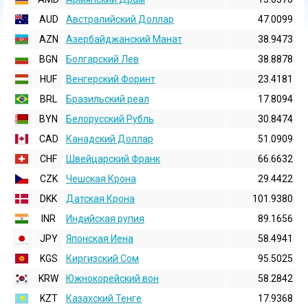
AUD
Австралийский Доллар
47.0099
AZN
Азербайджанский Манат
38.9473
BGN
Болгарский Лев
38.8878
HUF
Венгерский Форинт
23.4181
BRL
Бразильский реал
17.8094
BYN
Белорусский Рубль
30.8474
CAD
Канадский Доллар
51.0909
CHF
Швейцарский Франк
66.6632
CZK
Чешская Крона
29.4422
DKK
Датская Крона
101.9380
INR
Индийская pупия
89.1656
JPY
Японская Иена
58.4941
KGS
Киргизский Сом
95.5025
KRW
Южнокорейский вон
58.2842
KZT
Казахский Тенге
17.9368