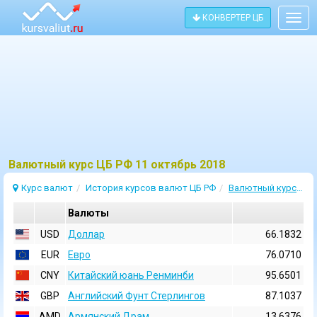
КОНВЕРТЕР ЦБ
Togg
navig
Bалютный курс ЦБ РФ 11 октябрь 2018
Курс валют
История курсов валют ЦБ РФ
Валютный курс 11 Октябрь 2018
Валюты
USD
Доллар
66.1832
EUR
Евро
76.0710
CNY
Китайский юань Ренминби
95.6501
GBP
Английский Фунт Стерлингов
87.1037
AMD
Армянский Драм
13.6376