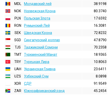
MDL
Молдавский лей
38.9198
NOK
Норвежская Крона
80.3740
PLN
Польская Злота
17.6592
RON
Румынский Лей
16.3081
SEK
Шведская Крона
72.8232
SGD
Сингапурский доллар
47.8790
TJS
Таджикский Сомони
70.2358
TMT
Туркменский Манат
18.9365
TRY
Турецкая Лира
10.8063
UAH
Украинская Гривна
23.6411
UZS
Узбекский Сум
8.0898
XDR
СДР
91.9549
ZAR
Южноафриканский рэнд
45.2454